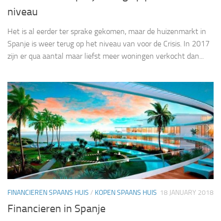
niveau
Het is al eerder ter sprake gekomen, maar de huizenmarkt in
Spanje is weer terug op het niveau van voor de Crisis. In 2017
zijn er qua aantal maar liefst meer woningen verkocht dan...
FINANCIEREN SPAANS HUIS
/
KOPEN SPAANS HUIS
18 JANUARY 2018
Financieren in Spanje