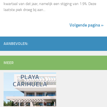
kwartaal van dat jaar, namelijk een stijging van 1.9%. Deze
laatste piek droeg bij aan...
Volgende pagina »
AANBEVOLEN:
MEER