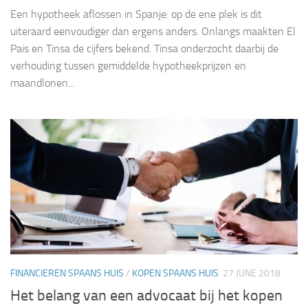
Een hypotheek aflossen in Spanje: op de ene plek is dit
uiteraard eenvoudiger dan ergens anders. Onlangs maakten El
Pais en Tinsa de cijfers bekend. Tinsa onderzocht daarbij de
verhouding tussen gemiddelde hypotheekprijzen en
maandlonen...
FINANCIEREN SPAANS HUIS
/
KOPEN SPAANS HUIS
27 JUNE 2018
Het belang van een advocaat bij het kopen