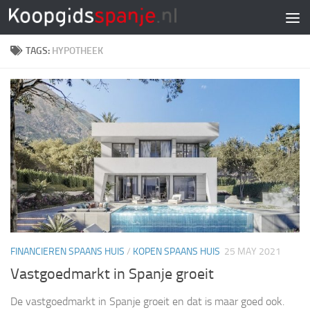
Doorgaan naar inhoud
TAGS:
HYPOTHEEK
FINANCIEREN SPAANS HUIS
/
KOPEN SPAANS HUIS
25 MAY 2021
Vastgoedmarkt in Spanje groeit
De vastgoedmarkt in Spanje groeit en dat is maar goed ook.