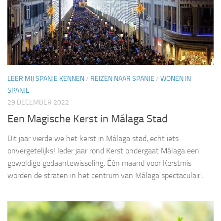
LEER MIJ SPANJE KENNEN
/
REIZEN NAAR SPANJE
/
WONEN IN
SPANJE
29 DECEMBER 2022
Een Magische Kerst in Málaga Stad
Dit jaar vierde we het kerst in Málaga stad, echt iets
onvergetelijks! Ieder jaar rond Kerst ondergaat Málaga een
geweldige gedaantewisseling. Één maand voor Kerstmis
worden de straten in het centrum van Málaga spectaculair...