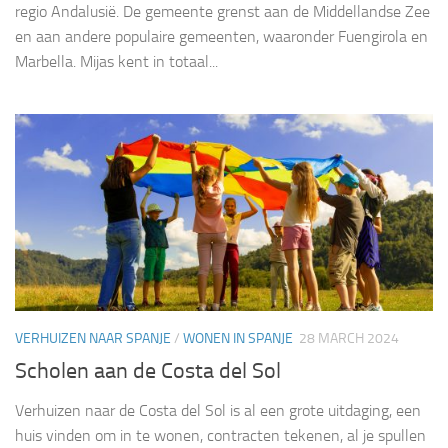
regio Andalusië. De gemeente grenst aan de Middellandse Zee
en aan andere populaire gemeenten, waaronder Fuengirola en
Marbella. Mijas kent in totaal...
VERHUIZEN NAAR SPANJE
/
WONEN IN SPANJE
28 MARCH 2024
Scholen aan de Costa del Sol
Verhuizen naar de Costa del Sol is al een grote uitdaging, een
huis vinden om in te wonen, contracten tekenen, al je spullen