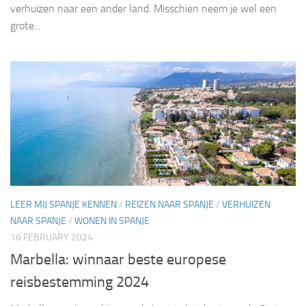
verhuizen naar een ander land. Misschien neem je wel een
grote...
LEER MIJ SPANJE KENNEN
/
REIZEN NAAR SPANJE
/
VERHUIZEN
NAAR SPANJE
/
WONEN IN SPANJE
16 FEBRUARY 2024
Marbella: winnaar beste europese
reisbestemming 2024