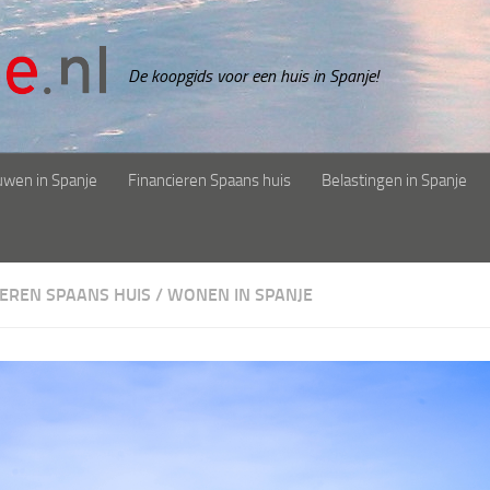
De koopgids voor een huis in Spanje!
uwen in Spanje
Financieren Spaans huis
Belastingen in Spanje
IEREN SPAANS HUIS
/
WONEN IN SPANJE