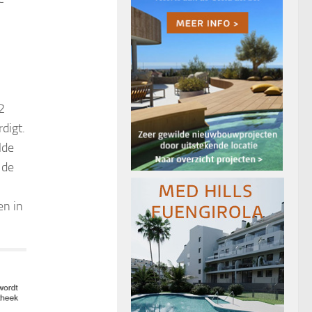
2
digt.
lde
 de
en in