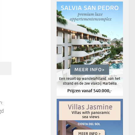
n:
gd