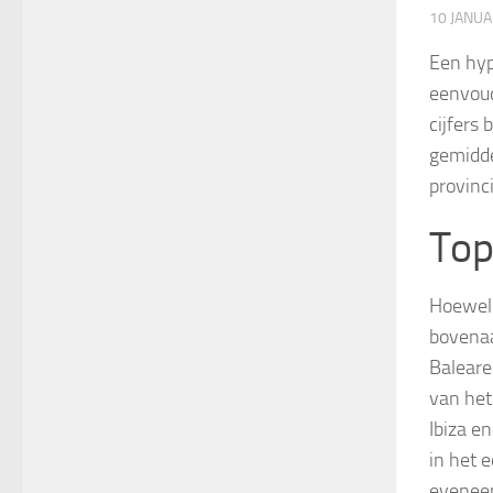
10 JANU
Een hyp
eenvoud
cijfers
gemidde
provinc
Top
Hoewel 
bovenaan
Baleare
van het
Ibiza e
in het 
eveneen