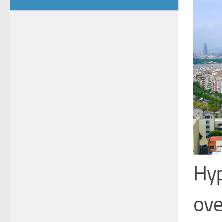
Hyp
ove