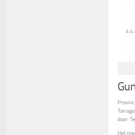
Gun
Provinc
Tarrago
door: Te
Het mer