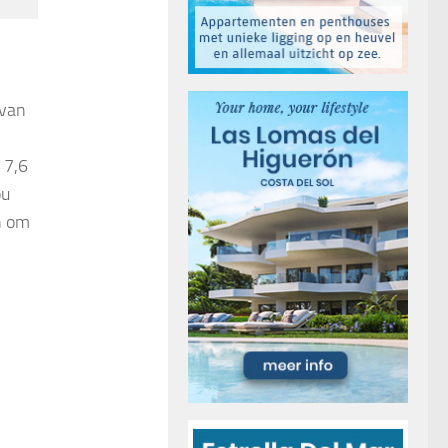
 van
 7,6
ou
n om