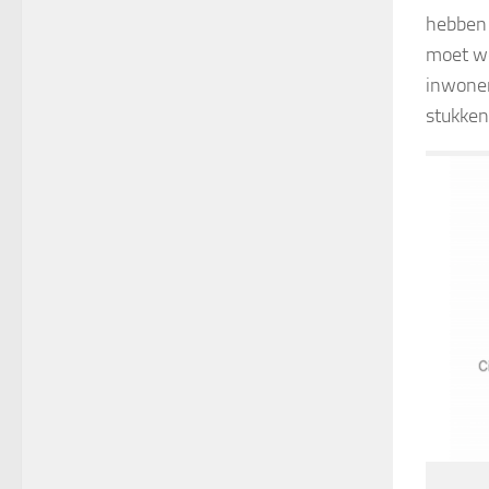
hebben 
moet we
inwoner
stukken