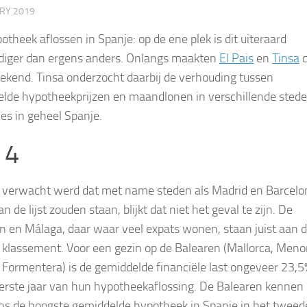
ARY 2019
otheek aflossen in Spanje: op de ene plek is dit uiteraard
iger dan ergens anders. Onlangs maakten
El Pais
en
Tinsa
d
 bekend. Tinsa onderzocht daarbij de verhouding tussen
lde hypotheekprijzen en maandlonen in verschillende sted
ies in geheel Spanje.
 4
verwacht werd dat met name steden als Madrid en Barcelo
 de lijst zouden staan, blijkt dat niet het geval te zijn. De
n en Málaga, daar waar veel expats wonen, staan ​​juist aan d
 klassement. Voor een gezin op de Balearen (Mallorca, Meno
n Formentera) is de gemiddelde financiële last ongeveer 23,5%
eerste jaar van hun hypotheekaflossing. De Balearen kennen
s de hoogste gemiddelde hypotheek in Spanje in het tweed