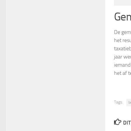
Gem
De gemi
het res
taxatie
jaar we
iemand 
het af t
Tags:
b
DIT