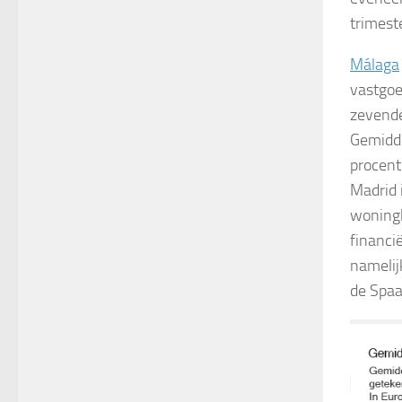
trimest
Málaga
vastgoed
zevende
Gemidde
procent
Madrid 
woningk
financi
namelij
de Spaa