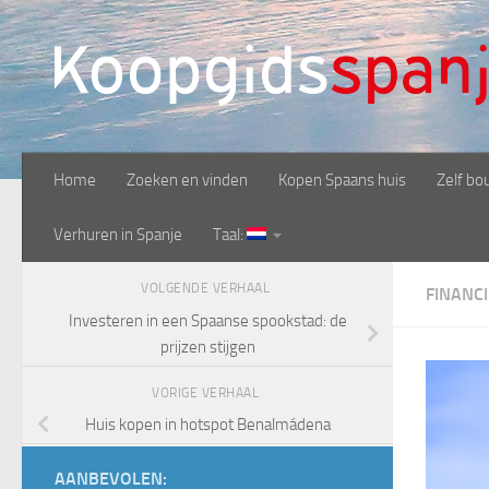
Doorgaan naar inhoud
Home
Zoeken en vinden
Kopen Spaans huis
Zelf bo
Verhuren in Spanje
Taal:
VOLGENDE VERHAAL
FINANC
Investeren in een Spaanse spookstad: de
prijzen stijgen
VORIGE VERHAAL
Huis kopen in hotspot Benalmádena
AANBEVOLEN: