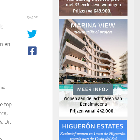
SHARE
e
en en
na
e top
rca,
. Dit
e