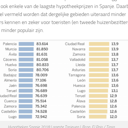
ook enkele van de laagste hypotheekprijzen in Spanje. Daarb
l vermeld worden dat dergelijke gebieden uiteraard minder
s kennen en zeker voor toeristen (en tweede huizenbezitter
 minder populair zijn.
Hypotheken Spanje 2018 Laagste Tarieven | Bron: El Pais / Tinsa