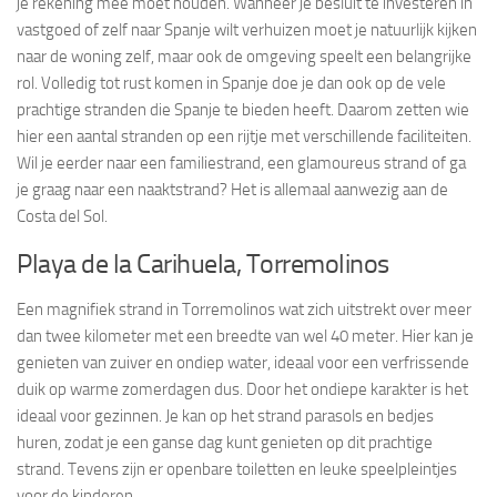
je rekening mee moet houden. Wanneer je besluit te investeren in
vastgoed of zelf naar Spanje wilt verhuizen moet je natuurlijk kijken
naar de woning zelf, maar ook de omgeving speelt een belangrijke
rol. Volledig tot rust komen in Spanje doe je dan ook op de vele
prachtige stranden die Spanje te bieden heeft. Daarom zetten wie
hier een aantal stranden op een rijtje met verschillende faciliteiten.
Wil je eerder naar een familiestrand, een glamoureus strand of ga
je graag naar een naaktstrand? Het is allemaal aanwezig aan de
Costa del Sol.
Playa de la Carihuela, Torremolinos
Een magnifiek strand in Torremolinos wat zich uitstrekt over meer
dan twee kilometer met een breedte van wel 40 meter. Hier kan je
genieten van zuiver en ondiep water, ideaal voor een verfrissende
duik op warme zomerdagen dus. Door het ondiepe karakter is het
ideaal voor gezinnen. Je kan op het strand parasols en bedjes
huren, zodat je een ganse dag kunt genieten op dit prachtige
strand. Tevens zijn er openbare toiletten en leuke speelpleintjes
voor de kinderen.