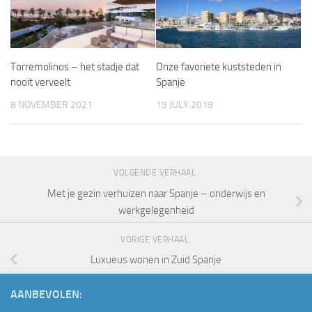
Torremolinos – het stadje dat
Onze favoriete kuststeden in
nooit verveelt
Spanje
8 NOVEMBER 2021
19 JULY 2018
VOLGENDE VERHAAL
Met je gezin verhuizen naar Spanje – onderwijs en
werkgelegenheid
VORIGE VERHAAL
Luxueus wonen in Zuid Spanje
AANBEVOLEN: