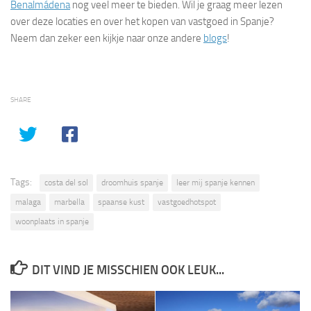
Benalmádena
nog veel meer te bieden. Wil je graag meer lezen
over deze locaties en over het kopen van vastgoed in Spanje?
Neem dan zeker een kijkje naar onze andere
blogs
!
SHARE
Tags:
costa del sol
droomhuis spanje
leer mij spanje kennen
malaga
marbella
spaanse kust
vastgoedhotspot
woonplaats in spanje
DIT VIND JE MISSCHIEN OOK LEUK...