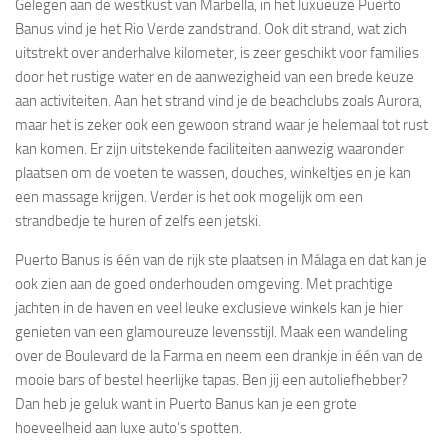
Gelegen aan de westkust van Marbella, in het luxueuze Puerto
Banus vind je het Rio Verde zandstrand. Ook dit strand, wat zich
uitstrekt over anderhalve kilometer, is zeer geschikt voor families
door het rustige water en de aanwezigheid van een brede keuze
aan activiteiten. Aan het strand vind je de beachclubs zoals Aurora,
maar het is zeker ook een gewoon strand waar je helemaal tot rust
kan komen. Er zijn uitstekende faciliteiten aanwezig waaronder
plaatsen om de voeten te wassen, douches, winkeltjes en je kan
een massage krijgen. Verder is het ook mogelijk om een
strandbedje te huren of zelfs een jetski.
Puerto Banus is één van de rijk ste plaatsen in Málaga en dat kan je
ook zien aan de goed onderhouden omgeving. Met prachtige
jachten in de haven en veel leuke exclusieve winkels kan je hier
genieten van een glamoureuze levensstijl. Maak een wandeling
over de Boulevard de la Farma en neem een drankje in één van de
mooie bars of bestel heerlijke tapas. Ben jij een autoliefhebber?
Dan heb je geluk want in Puerto Banus kan je een grote
hoeveelheid aan luxe auto’s spotten.