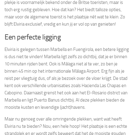
plekje is voornamelijk bekend onder de Britse toeristen, maar is
toch erg rustig gebleven. Hoe dat kan? Het biedt talloze opties,
maar voor de algemene toerist is het plaatsje nét wat te klein. Zo
blijft Elviria exclusief, vredig en kun jij er vol op van genieten!
Een perfecte ligging
Elviria is gelegen tussen Marbella en Fuengirola, een betere ligging
is dus niet te vinden! Marbella ligt zelfs zo dichtbij, dat je er binnen
10 minuten rijden bent. Ook is Málaga niet al te ver, zo ben je
binnen 45 min op het internationale Málaga Airport. Erg fijn als je
reist per vliegtuig dus, of als je bezoek over de vloer krijgt. De stad
kent ook verschillende urbanisaties zoals Hacienda Las Chapas en
Cabopino. Daarnaast grenst het ook aan het El-Rosario district van
Marbella en ligt Puerto Banus dichtbij. Al deze plekken bieden de
mooiste kusten en levendige (jacht)havens.
Maar nu genoeg over alle omringende plekken, want wat heeft
Elviria nu te bieden? Nou, een hele hoop! Het plaatsje is een echte
strandplek en er wordt zelfs beweert dat het de mooiste gouden