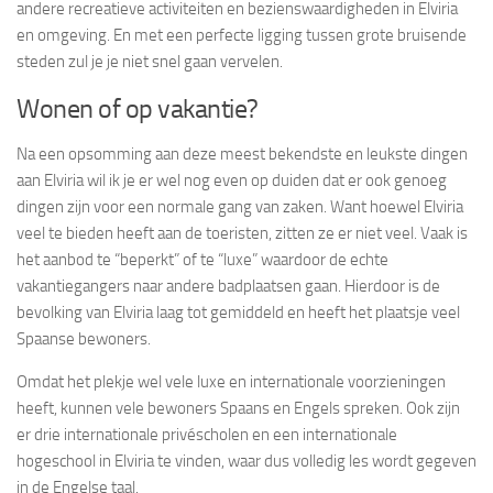
andere recreatieve activiteiten en bezienswaardigheden in Elviria
en omgeving. En met een perfecte ligging tussen grote bruisende
steden zul je je niet snel gaan vervelen.
Wonen of op vakantie?
Na een opsomming aan deze meest bekendste en leukste dingen
aan Elviria wil ik je er wel nog even op duiden dat er ook genoeg
dingen zijn voor een normale gang van zaken. Want hoewel Elviria
veel te bieden heeft aan de toeristen, zitten ze er niet veel. Vaak is
het aanbod te “beperkt” of te “luxe” waardoor de echte
vakantiegangers naar andere badplaatsen gaan. Hierdoor is de
bevolking van Elviria laag tot gemiddeld en heeft het plaatsje veel
Spaanse bewoners.
Omdat het plekje wel vele luxe en internationale voorzieningen
heeft, kunnen vele bewoners Spaans en Engels spreken. Ook zijn
er drie internationale privéscholen en een internationale
hogeschool in Elviria te vinden, waar dus volledig les wordt gegeven
in de Engelse taal.