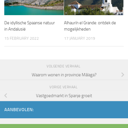
De idyllische Spaanse natuur
Alhaurín el Grande: ontdek de
in Andalusië
mogelijkheden
15 FEBRUARY 2022
17 JANUARY 2019
VOLGENDE VERHAAL
Waarom wonen in provincie Málaga?
VORIGE VERHAAL
Vastgoedmarkt in Spanje groeit
AANBEVOLEN: