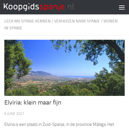
Doorgaan naar inhoud
LEER MIJ SPANJE KENNEN
/
VERHUIZEN NAAR SPANJE
/
WONEN
IN SPANJE
Elviria: klein maar fijn
9 JUNE 2021
Elviria is een plaats in Zuid-Spanje, in de provincie Málaga. Het