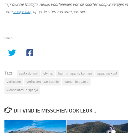
in provincie Málaga. Bekijk voorbeelden van de soorten koopwoningen in
onze
vorige blog
of op de sites van onze partners.
SHARE
Tags:
costa del sol
elviria
leer mij spanje kennen
spaanse kust
verhuizen
verhuizen naar spanje
wonen in spanje
woonplaats in spanje
DIT VIND JE MISSCHIEN OOK LEUK...