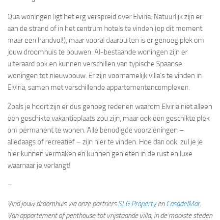
Qua woningen ligt het erg verspreid over Elviria. Natuurlijk zijn er
aan de strand of in het centrum hotels te vinden (op dit moment
maar een handvol!), maar vooral daarbuiten is er genoeg plek om
jouw droomhuis te bouwen. Al-bestaande woningen zijn er
uiteraard ook en kunnen verschillen van typische Spaanse
woningen tot nieuwbouw. Er zijn voornamelijk villa’s te vinden in
Elviria, samen met verschillende appartementencomplexen.
Zoals je hoort zijn er dus genoeg redenen waarom Elviria niet alleen
een geschikte vakantieplaats zou zijn, maar ook een geschikte plek
om permanent te wonen. Alle benodigde voorzieningen –
alledaags of recreatief – zijn hier te vinden. Hoe dan ook, zul je je
hier kunnen vermaken en kunnen genieten in de rust en luxe
waarnaar je verlangt!
–
Vind jouw droomhuis via onze partners
SLG Property
en
CasadelMar
.
Van appartement of penthouse tot vrijstaande villa, in de mooiste steden