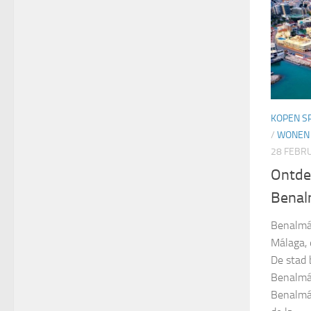
KOPEN S
/
WONEN 
28 FEBR
Ontde
Bena
Benalmád
Málaga, 
De stad 
Benalmád
Benalmád