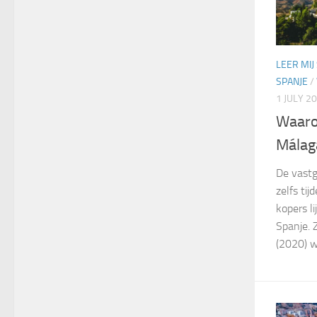
LEER MIJ
SPANJE
/
1 JULY 2
Waaro
Málag
De vastg
zelfs tij
kopers l
Spanje. Z
(2020) w