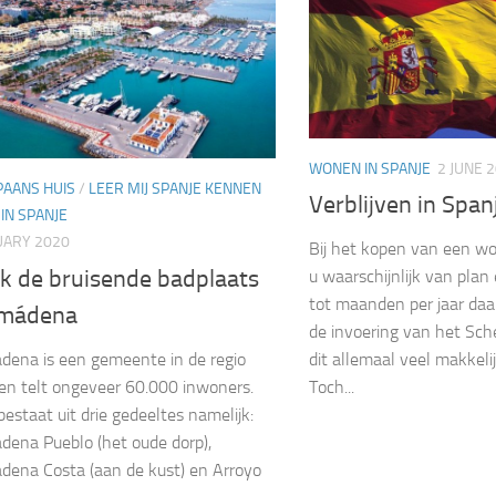
WONEN IN SPANJE
2 JUNE 
PAANS HUIS
/
LEER MIJ SPANJE KENNEN
Verblijven in Spanj
IN SPANJE
UARY 2020
Bij het kopen van een wo
k de bruisende badplaats
u waarschijnlijk van pla
tot maanden per jaar daar
lmádena
de invoering van het Sch
ena is een gemeente in de regio
dit allemaal veel makkeli
en telt ongeveer 60.000 inwoners.
Toch...
bestaat uit drie gedeeltes namelijk:
ena Pueblo (het oude dorp),
ena Costa (aan de kust) en Arroyo