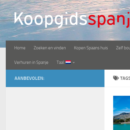
Doorgaan naar inhoud
Home
Zoeken en vinden
Kopen Spaans huis
Zelf bo
Verhuren in Spanje
Taal:
AANBEVOLEN:
TAG