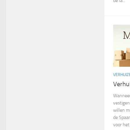
de la...
VERHUIZ
Verhu
Wanneer 
vestigen
willen 
de Spaan
voor het