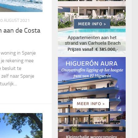
20 AUGUST 2021
n aan de Costa
 woning in Spanje
r je rekening mee
besluit te
 zelf naar Spanje
urlijk...