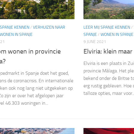
 SPANJE KENNEN
/
VERHUIZEN NAAR
LEER MIJ SPANJE KENNEN
/
WONEN IN SPANJE
SPANJE
/
WONEN IN SPANJE
021
9 JUNE 2021
m wonen in provincie
Elviria: klein maar 
a?
Elviria is een plaats in Zu
provincie Málaga. Het ple
oedmarkt in Spanje doet het goed,
bekend onder de Britse to
dens de coronacrisis. En internationale
erg rustig gebleven. Hoe 
ijken ook nog lang niet uitgekeken op
talloze opties, maar voor..
o zijn er over het afgelopen jaar
el 46.303 woningen in...