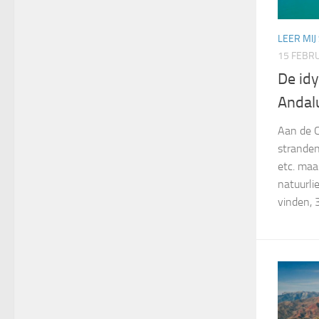
LEER MIJ
15 FEBR
De idy
Andal
Aan de C
stranden
etc. maa
natuurli
vinden, 