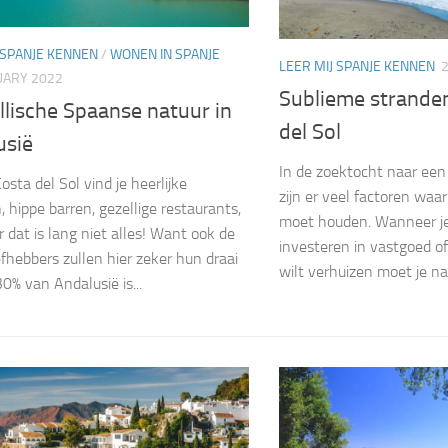
 SPANJE KENNEN
/
WONEN IN SPANJE
LEER MIJ SPANJE KENNEN
UARY 2022
Sublieme strande
llische Spaanse natuur in
del Sol
usië
In de zoektocht naar een
osta del Sol vind je heerlijke
zijn er veel factoren waa
, hippe barren, gezellige restaurants,
moet houden. Wanneer je 
r dat is lang niet alles! Want ook de
investeren in vastgoed of
efhebbers zullen hier zeker hun draai
wilt verhuizen moet je natu
30% van Andalusië is...