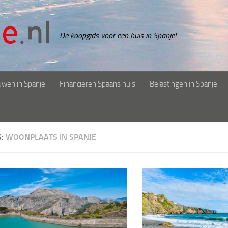
De koopgids voor een huis in Spanje!
uwen in Spanje
Financieren Spaans huis
Belastingen in Spanje
S:
WOONPLAATS IN SPANJE