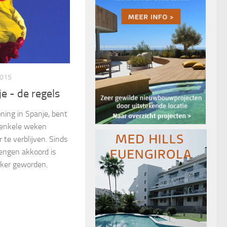
2015
e ­- de regels
ning in Spanje, bent
n enkele weken
 te verblijven. Sinds
engen akkoord is
jker geworden.