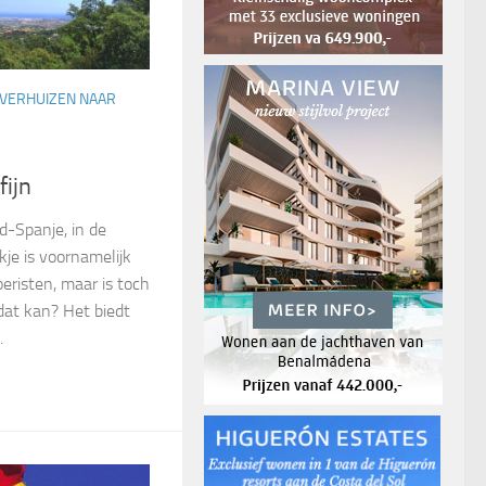
VERHUIZEN NAAR
fijn
id-Spanje, in de
kje is voornamelijk
eristen, maar is toch
dat kan? Het biedt
.