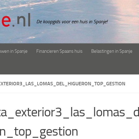
De koopgids voor een huis in Spanje!
uwen in Spanje
Financieren Spaans huis
Belastingen in Spanje
EXTERIOR3_LAS_LOMAS_DEL_HIGUERON_TOP_GESTION
ta_exterior3_las_lomas_d
on_top_gestion