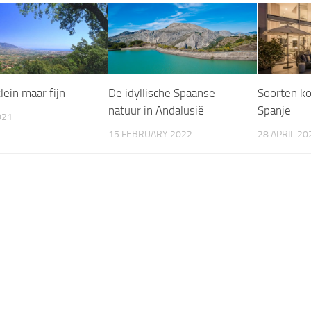
klein maar fijn
De idyllische Spaanse
Soorten k
natuur in Andalusië
Spanje
021
15 FEBRUARY 2022
28 APRIL 20