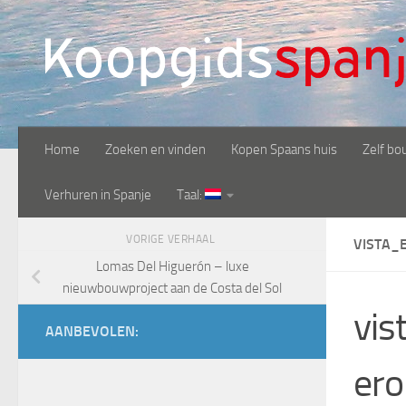
Doorgaan naar inhoud
Home
Zoeken en vinden
Kopen Spaans huis
Zelf bo
Verhuren in Spanje
Taal:
VORIGE VERHAAL
VISTA_
Lomas Del Higuerón – luxe
nieuwbouwproject aan de Costa del Sol
vis
AANBEVOLEN:
er