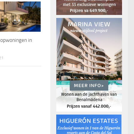
oopwoningen in
21