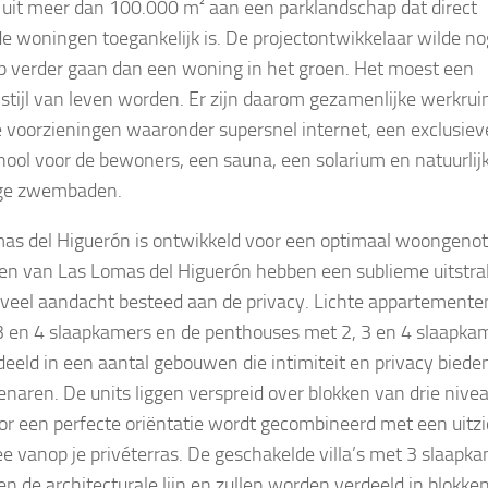
 uit meer dan 100.000 m² aan een parklandschap dat direct
de woningen toegankelijk is. De projectontwikkelaar wilde no
p verder gaan dan een woning in het groen. Het moest een
stijl van leven worden. Er zijn daarom gezamenlijke werkru
e voorzieningen waaronder supersnel internet, een exclusiev
hool voor de bewoners, een sauna, een solarium en natuurlij
ige zwembaden.
as del Higuerón is ontwikkeld voor een optimaal woongenot
n van Las Lomas del Higuerón hebben een sublieme uitstra
s veel aandacht besteed aan de privacy. Lichte appartemente
3 en 4 slaapkamers en de penthouses met 2, 3 en 4 slaapka
rdeeld in een aantal gebouwen die intimiteit en privacy biede
enaren. De units liggen verspreid over blokken van drie nivea
r een perfecte oriëntatie wordt gecombineerd met een uitzi
ee vanop je privéterras. De geschakelde villa’s met 3 slaapk
n de architecturale lijn en zullen worden verdeeld in blokke