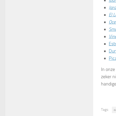
Ipa
Jar
El L
Oce
Sma
Vin
Est
Dun
Pic
In onze
zeker n
handige
Tags:
a