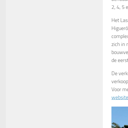
2, 4, 5
Het Las
Higueró
complex
zich in
bouwver
de eers
De verk
verkoop
Voor me
website