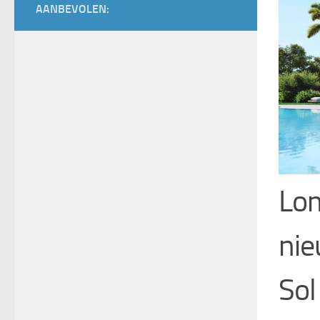
AANBEVOLEN:
Lom
nie
Sol