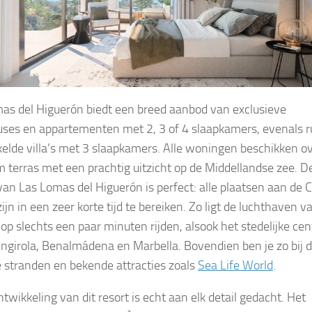
as del Higuerón biedt een breed aanbod van exclusieve
ses en appartementen met 2, 3 of 4 slaapkamers, evenals 
elde villa’s met 3 slaapkamers. Alle woningen beschikken o
m terras met een prachtig uitzicht op de Middellandse zee. D
 van Las Lomas del Higuerón is perfect: alle plaatsen aan de 
zijn in een zeer korte tijd te bereiken. Zo ligt de luchthaven v
op slechts een paar minuten rijden, alsook het stedelijke ce
ngirola, Benalmádena en Marbella. Bovendien ben je zo bij 
 stranden en bekende attracties zoals
Sea Life World
.
ntwikkeling van dit resort is echt aan elk detail gedacht. Het