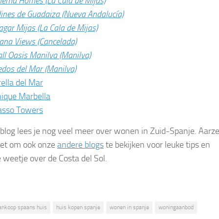
nema Homes (La Cala de Mijas)
dines de Guadaiza (Nueva Andalucía)
agar Mijas (La Cala de Mijas)
ana Views (Cancelada)
ll Oasis Manilva (Manilva)
edos del Mar (Manilva)
rella del Mar
ique Marbella
asso Towers
 blog lees je nog veel meer over wonen in Zuid-Spanje. Aarze
iet om ook onze
andere blogs
te bekijken voor leuke tips en
 weetje over de Costa del Sol.
ankoop spaans huis
huis kopen spanje
wonen in spanje
woningaanbod