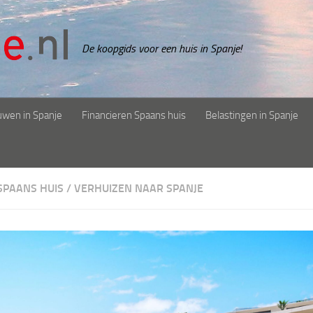
De koopgids voor een huis in Spanje!
uwen in Spanje
Financieren Spaans huis
Belastingen in Spanje
SPAANS HUIS
/
VERHUIZEN NAAR SPANJE