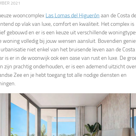
MBER 2021
xueuze wooncomplex
Las Lomas del Higuerón
aan de Costa de
untend op vlak van luxe, comfort en kwaliteit. Het complex is
ief gebouwd en er is een keuze uit verschillende woningtype
e woning volledig bij jouw wensen aansluit. Bovendien geniet
e urbanisatie niet enkel van het bruisende leven aan de Costa
ar is er in de woonwijk ook een oase van rust en luxe. De gr
n zijn prachtig onderhouden, er is een ademend uitzicht ove
andse Zee en je hebt toegang tot alle nodige diensten en
ningen.