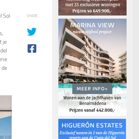
l Sol
SHARE
s,
 je
 del
oene
r de