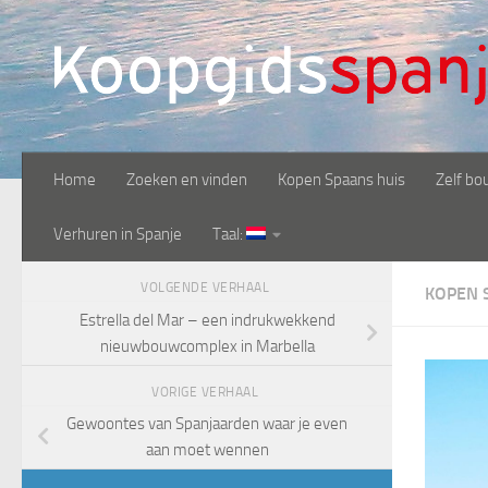
Doorgaan naar inhoud
Home
Zoeken en vinden
Kopen Spaans huis
Zelf bo
Verhuren in Spanje
Taal:
VOLGENDE VERHAAL
KOPEN 
Estrella del Mar – een indrukwekkend
nieuwbouwcomplex in Marbella
VORIGE VERHAAL
Gewoontes van Spanjaarden waar je even
aan moet wennen