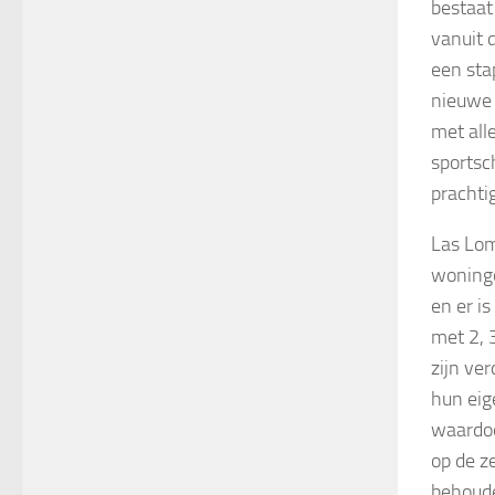
bestaat
vanuit 
een sta
nieuwe 
met all
sportsc
pracht
Las Lom
woninge
en er i
met 2, 
zijn ve
hun eig
waardoo
op de z
behoude