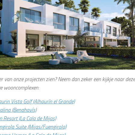
r van onze projecten zien? Neem dan zeker een kijkje naar dez
ge wooncomplexen:
urin Vista Golf (Alhaurín el Grande)
alina (Benahavís)
n Resort (La Cala de Mijas)
ngirola Suite (Mijas/Fuengirola)