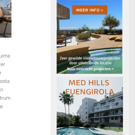
ruime
ver
e
Costa
an
ntrum
de