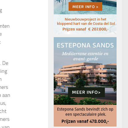
g
imten
e
k
. De
ling
n
mers
n aan
us,
cht
amers
n van