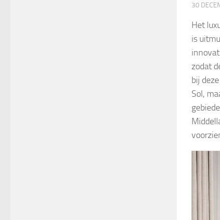
30 DECE
Het lu
is uitm
innovat
zodat d
bij dez
Sol, ma
gebiede
Middell
voorzie