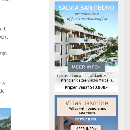
dit
ocht
zijn
ty.
 de