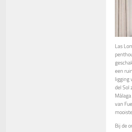
Las Lom
penthou
geschak
een rui
ligging
del Sol 
Málaga 
van Fue
mooiste
Bij de o