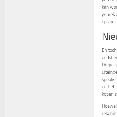
kan wor
gebrek 
op zoek
Nie
En toch
oudsher
Dergeli
uiteind
spookst
uit het
kopen s
Hoewel 
rekenin