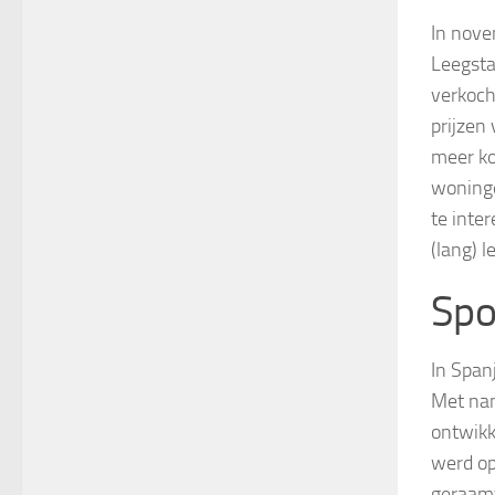
In nov
Leegsta
verkoch
prijzen 
meer ko
woningen
te inte
(lang) 
Spo
In Span
Met nam
ontwikk
werd op
geraamt