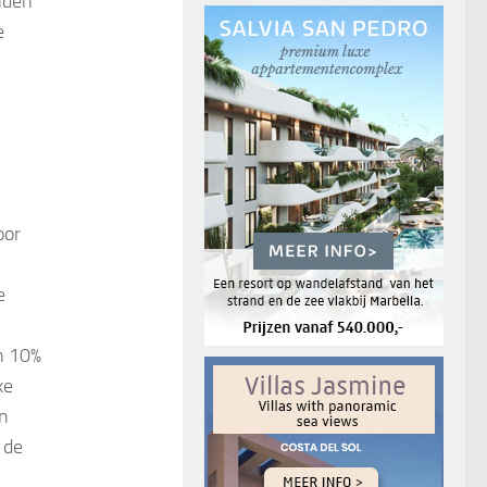
nden
e
oor
e
n 10%
ke
jn
 de