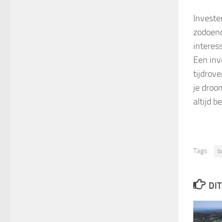
Investe
zodoend
interes
Een inv
tijdrove
je droo
altijd b
Tags:
b
DIT