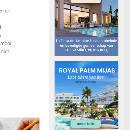
en en
t.
m
e mooi
 niet