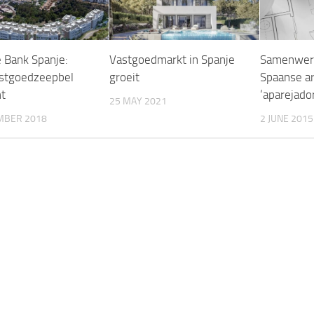
e Bank Spanje:
Vastgoedmarkt in Spanje
Samenwer
stgoedzeepbel
groeit
Spaanse ar
t
‘aparejador
25 MAY 2021
MBER 2018
2 JUNE 2015