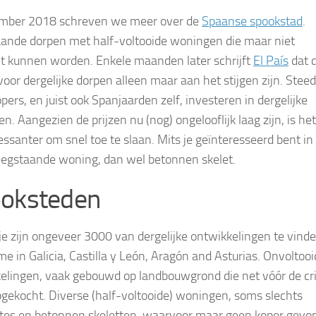
ember 2018 schreven we meer over de
Spaanse spookstad
.
ande dorpen met half-voltooide woningen die maar niet
t kunnen worden. Enkele maanden later schrijft
El País
dat 
voor dergelijke dorpen alleen maar aan het stijgen zijn. Stee
pers, en juist ook Spanjaarden zelf, investeren in dergelijke
. Aangezien de prijzen nu (nog) ongelooflijk laag zijn, is he
ressanter om snel toe te slaan. Mits je geïnteresseerd bent in
leegstaande woning, dan wel betonnen skelet.
oksteden
je zijn ongeveer 3000 van dergelijke ontwikkelingen te vinde
e in Galicia, Castilla y León, Aragón and Asturias. Onvoltoo
elingen, vaak gebouwd op landbouwgrond die net vóór de cri
gekocht. Diverse (half-voltooide) woningen, soms slechts
es en betonnen skeletten, waarvoor maar geen koper gevo