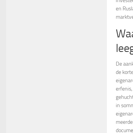
investe
en Rusl
marktve
Waa
lee
De aank
de kort
eigenar
erfenis
gehucht
in somm
eigenare
meerder
documen