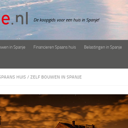
De koopgids voor een huis in Spanje!
uwen in Spanje
Financieren Spaans huis
Belastingen in Spanje
SPAANS HUIS
/
ZELF BOUWEN IN SPANJE