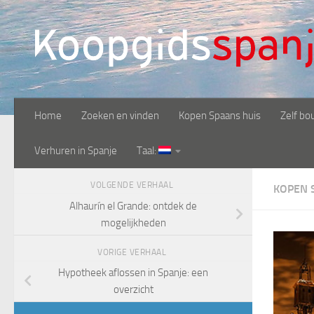
Doorgaan naar inhoud
Home
Zoeken en vinden
Kopen Spaans huis
Zelf bo
Verhuren in Spanje
Taal:
VOLGENDE VERHAAL
KOPEN 
Alhaurín el Grande: ontdek de
mogelijkheden
VORIGE VERHAAL
Hypotheek aflossen in Spanje: een
overzicht