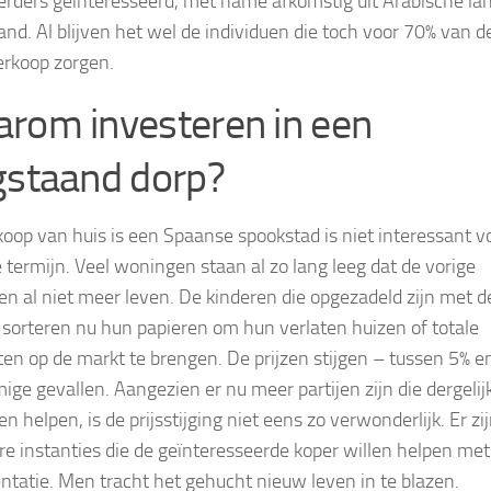
erders geïnteresseerd, met name afkomstig uit Arabische la
and. Al blijven het wel de individuen die toch voor 70% van d
rkoop zorgen.
rom investeren in een
gstaand dorp?
oop van huis is een Spaanse spookstad is niet interessant v
e termijn. Veel woningen staan al zo lang leeg dat de vorige
en al niet meer leven. De kinderen die opgezadeld zijn met d
, sorteren nu hun papieren om hun verlaten huizen of totale
en op de markt te brengen. De prijzen stijgen – tussen 5% e
ige gevallen. Aangezien er nu meer partijen zijn die dergelij
n helpen, is de prijsstijging niet eens zo verwonderlijk. Er zi
e instanties die de geïnteresseerde koper willen helpen met
tatie. Men tracht het gehucht nieuw leven in te blazen.