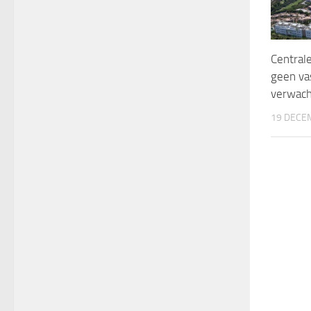
Central
geen va
verwach
19 DECE