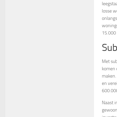
leegsta
losse w
onlangs
woninge
15.000
Sub
Met sub
komen o
maken. 
en vere
600.00
Naast i
gewoon 