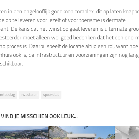
ren in een ongelooflijk goedkoop complex, dit op laten knapp
e op te leveren voor jezelf of voor toerisme is dermate
sant. De kans dat het winst op gaat leveren is uitermate groo
esteerder moet alleen wel goed bedenken dat het een enor
nd proces is. Daarbij speelt de locatie altijd een rol, want ho
mhuis ook is, de infrastructuur en voorzieningen zijn nog lang
eschikbaar.
ankbeslag
investeren
spookstad
 VIND JE MISSCHIEN OOK LEUK...