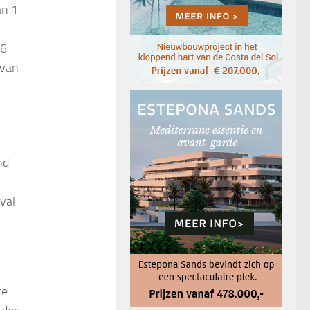
an 1
 6
 van
nd
val
te