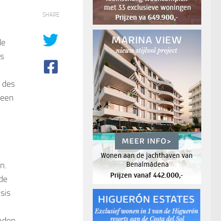
SHARE
de
ds
t des
 een
n.
ide
sis
nden