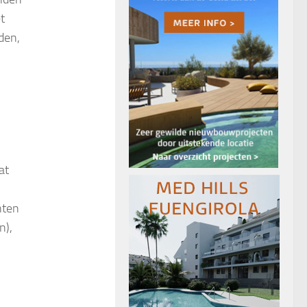
t
den,
at
nten
n),