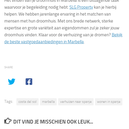
Het vinden van je droomhuis in Marbella is een uitdagende taak
waarvoor je begeleiding nodig hebt.
SLG Property
kan je hierbij
helpen. We hebben jarenlange ervaring in het matchen van
mensen met hun droomhuis. Met ons brede netwerk, sterke
expertise en grote variëteit aan eigendommen zul je zeker jouw
droomhuis vinden. Klaar voor de verhuizing van je dromen?
Bekijk
de beste vastgoedaanbiedingen in Marbella
.
SHARE
Tags:
costa del sol
marbella
verhuizen naar spanje
wonen in spanje
DIT VIND JE MISSCHIEN OOK LEUK...