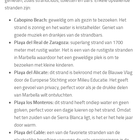
genieten, zoals strandclubs, toiletten en bars. Enkele opvallende
stranden zijn:
Cabopino Beach:
geweldig om als gezin te bezoeken. Het
strand is zonnig en het water is kristalhelder. Geniet van
goede muziek en drankjes van de strandbars.
Playa del Real de Zaragoza:
superlang strand van 1700
meter met rustig water. Het is een van de rustigste stranden
in Marbella waardoor het een geweldige plek is om te
bezoeken met kleine kinderen.
Playa del Alicate:
dit strand is bekroond met de Blauwe Vlag
door de Europese Stichting voor Milieu Educatie. Het geeft
een gevoel van privacy, perfect voor als je de drukke delen
van Marbella wilt ontvluchten.
Playa los Monteros:
dit strand heeft ondiep water en geen
golven, perfect voor een dagje luieren op het strand. Omdat
het ten zuiden van de Sierra Blanca ligt, is het er het hele jaar
door warm.
Playa del Cable:
een van de favoriete stranden van de
plaatselijke bevolking vanwege de vele voorzieningen in de