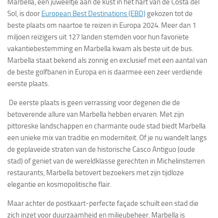
Marbella, een juweeltje aan de kust in het hart van de Costa del
Sol, is door
European Best Destinations (EBD)
gekozen tot de
beste plaats om naartoe te reizen in Europa 2024. Meer dan 1
miljoen reizigers uit 127 landen stemden voor hun favoriete
vakantiebestemming en Marbella kwam als beste uit de bus.
Marbella staat bekend als zonnig en exclusief met een aantal van
de beste golfbanen in Europa en is daarmee een zeer verdiende
eerste plaats.
De eerste plaats is geen verrassing voor degenen die de
betoverende allure van Marbella hebben ervaren. Met zijn
pittoreske landschappen en charmante oude stad biedt Marbella
een unieke mix van traditie en moderniteit. Of je nu wandelt langs
de geplaveide straten van de historische Casco Antiguo (oude
stad) of geniet van de wereldklasse gerechten in Michelinsterren
restaurants, Marbella betovert bezoekers met zijn tijdloze
elegantie en kosmopolitische flair.
Maar achter de postkaart-perfecte façade schuilt een stad die
zich inzet voor duurzaamheid en milieubeheer. Marbella is