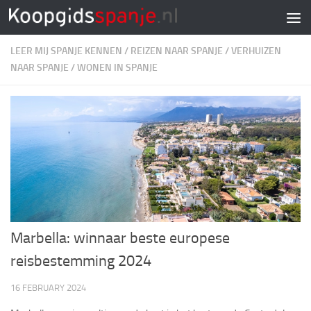
Doorgaan naar inhoud
LEER MIJ SPANJE KENNEN
/
REIZEN NAAR SPANJE
/
VERHUIZEN
NAAR SPANJE
/
WONEN IN SPANJE
Marbella: winnaar beste europese
reisbestemming 2024
16 FEBRUARY 2024