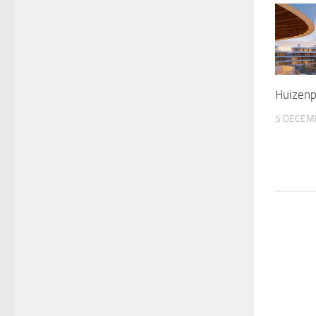
Huizenp
5 DECEM