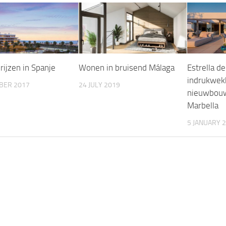
rijzen in Spanje
Wonen in bruisend Málaga
Estrella d
indrukwek
BER 2017
24 JULY 2019
nieuwbouw
Marbella
5 JANUARY 