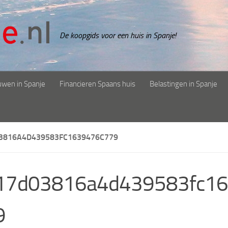
De koopgids voor een huis in Spanje!
uwen in Spanje
Financieren Spaans huis
Belastingen in Spanje
3816A4D439583FC1639476C779
17d03816a4d439583fc16
9