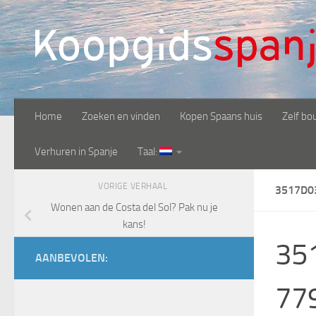
Doorgaan naar inhoud
Home
Zoeken en vinden
Kopen Spaans huis
Zelf bo
Verhuren in Spanje
Taal:
VORIGE VERHAAL
3517D0
Wonen aan de Costa del Sol? Pak nu je
kans!
35
AANBEVOLEN:
77