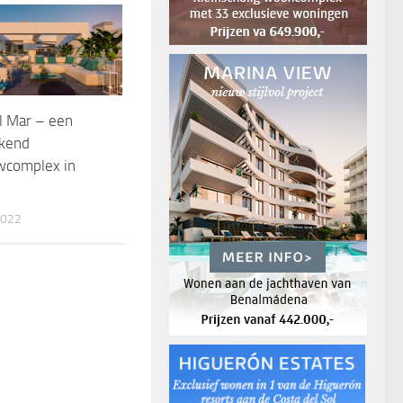
el Mar – een
kend
complex in
2022