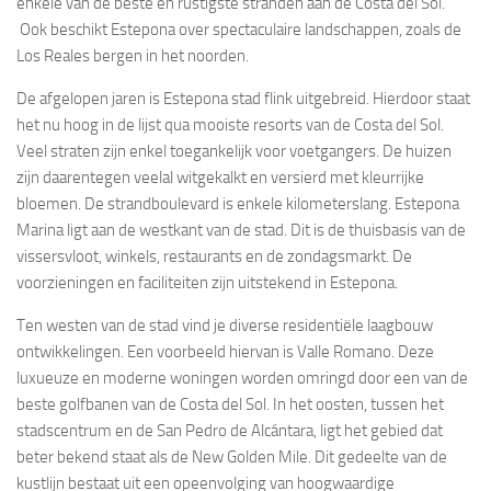
enkele van de beste en rustigste stranden aan de Costa del Sol.
Ook beschikt Estepona over spectaculaire landschappen, zoals de
Los Reales bergen in het noorden.
De afgelopen jaren is Estepona stad flink uitgebreid. Hierdoor staat
het nu hoog in de lijst qua mooiste resorts van de Costa del Sol.
Veel straten zijn enkel toegankelijk voor voetgangers. De huizen
zijn daarentegen veelal witgekalkt en versierd met kleurrijke
bloemen. De strandboulevard is enkele kilometerslang. Estepona
Marina ligt aan de westkant van de stad. Dit is de thuisbasis van de
vissersvloot, winkels, restaurants en de zondagsmarkt. De
voorzieningen en faciliteiten zijn uitstekend in Estepona.
Ten westen van de stad vind je diverse residentiële laagbouw
ontwikkelingen. Een voorbeeld hiervan is Valle Romano. Deze
luxueuze en moderne woningen worden omringd door een van de
beste golfbanen van de Costa del Sol. In het oosten, tussen het
stadscentrum en de San Pedro de Alcántara, ligt het gebied dat
beter bekend staat als de New Golden Mile. Dit gedeelte van de
kustlijn bestaat uit een opeenvolging van hoogwaardige