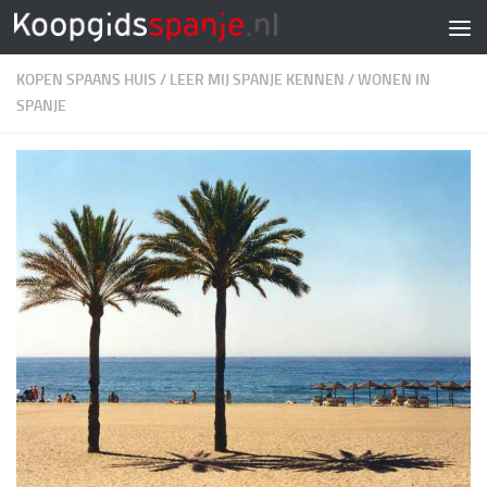
Doorgaan naar inhoud
KOPEN SPAANS HUIS
/
LEER MIJ SPANJE KENNEN
/
WONEN IN
SPANJE