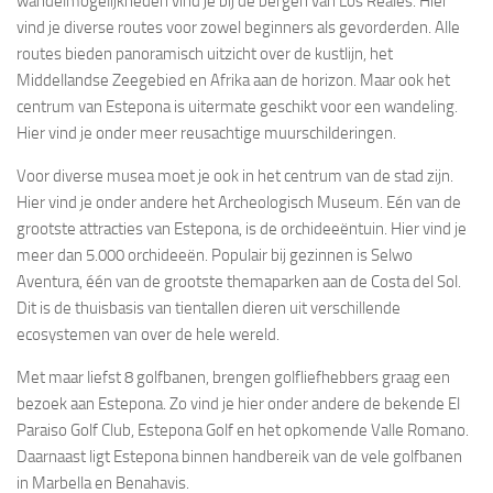
wandelmogelijkheden vind je bij de bergen van Los Reales. Hier
vind je diverse routes voor zowel beginners als gevorderden. Alle
routes bieden panoramisch uitzicht over de kustlijn, het
Middellandse Zeegebied en Afrika aan de horizon. Maar ook het
centrum van Estepona is uitermate geschikt voor een wandeling.
Hier vind je onder meer reusachtige muurschilderingen.
Voor diverse musea moet je ook in het centrum van de stad zijn.
Hier vind je onder andere het Archeologisch Museum. Eén van de
grootste attracties van Estepona, is de orchideeëntuin. Hier vind je
meer dan 5.000 orchideeën. Populair bij gezinnen is Selwo
Aventura, één van de grootste themaparken aan de Costa del Sol.
Dit is de thuisbasis van tientallen dieren uit verschillende
ecosystemen van over de hele wereld.
Met maar liefst 8 golfbanen, brengen golfliefhebbers graag een
bezoek aan Estepona. Zo vind je hier onder andere de bekende El
Paraiso Golf Club, Estepona Golf en het opkomende Valle Romano.
Daarnaast ligt Estepona binnen handbereik van de vele golfbanen
in Marbella en Benahavis.