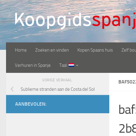
Doorgaan naar inhoud
Home
Zoeken en vinden
Kopen Spaans huis
Zelf bo
Verhuren in Spanje
Taal:
VORIGE VERHAAL
BAF502
Sublieme stranden aan de Costa del Sol
AANBEVOLEN:
ba
2b