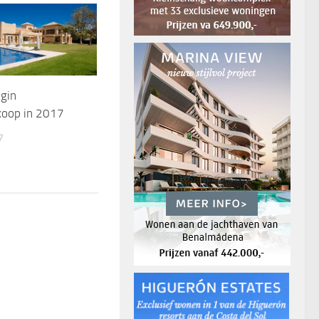
egin
koop in 2017
7