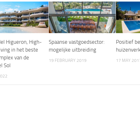
el Higueron, High-
Spaanse vastgoedsector:
Positief b
living in het beste
mogelijke uitbreiding
huizenver
mplex van de
19 FEBRUARY 2019
17 MAY 201
l Sol
2022