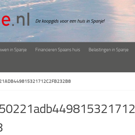
De koopgids voor een huis in Spanje!
uwen in Spanje
Financieren Spaans huis
Belastingen in Spanje
21ADB449815321712C2FB232B8
f50221adb449815321712
8