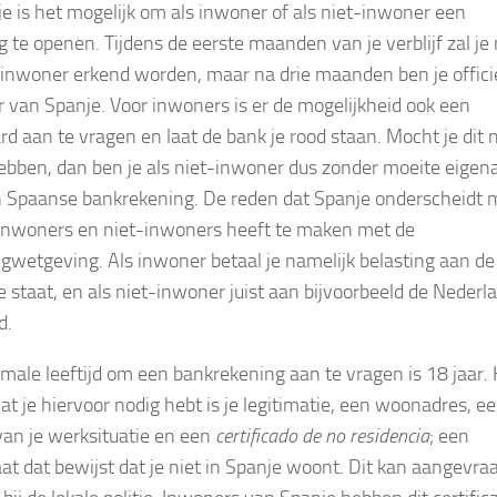
je is het mogelijk om als inwoner of als niet-inwoner een
g te openen. Tijdens de eerste maanden van je verblijf zal je
s inwoner erkend worden, maar na drie maanden ben je offici
 van Spanje. Voor inwoners is er de mogelijkheid ook een
rd aan te vragen en laat de bank je rood staan. Mocht je dit n
ebben, dan ben je als niet-inwoner dus zonder moeite eigen
 Spaanse bankrekening. De reden dat Spanje onderscheidt 
inwoners en niet-inwoners heeft te maken met de
ngwetgeving. Als inwoner betaal je namelijk belasting aan de
 staat, en als niet-inwoner juist aan bijvoorbeeld de Nederl
d.
male leeftijd om een bankrekening aan te vragen is 18 jaar.
at je hiervoor nodig hebt is je legitimatie, een woonadres, e
van je werksituatie en een
certificado de no residencia
; een
caat dat bewijst dat je niet in Spanje woont. Dit kan aangevra