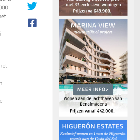
.000
met
i
 het
an
se