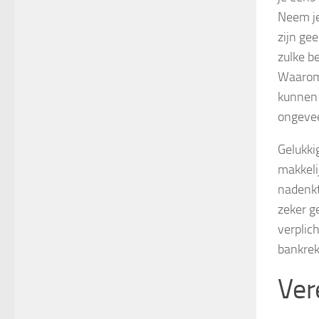
Neem je
zijn ge
zulke b
Waarom 
kunnen
ongevee
Gelukki
makkeli
nadenkt
zeker g
verplic
bankrek
Ver