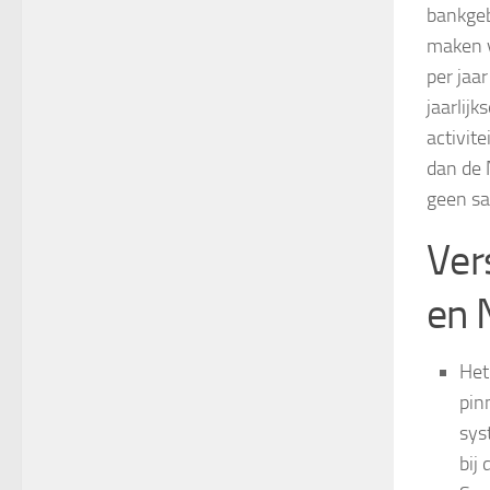
bankgeb
maken v
per jaa
jaarlijk
activit
dan de 
geen sa
Ver
en 
Het
pin
sys
bij