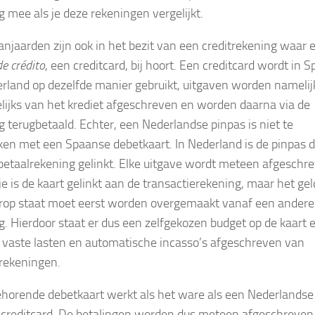
g mee als je deze rekeningen vergelijkt.
anjaarden zijn ook in het bezit van een creditrekening waar 
de crédito
, een creditcard, bij hoort. Een creditcard wordt in S
rland op dezelfde manier gebruikt, uitgaven worden namelij
ijks van het krediet afgeschreven en worden daarna via de
g terugbetaald. Echter, een Nederlandse pinpas is niet te
jken met een Spaanse debetkaart. In Nederland is de pinpas d
betaalrekening gelinkt. Elke uitgave wordt meteen afgeschr
je is de kaart gelinkt aan de transactierekening, maar het gel
rop staat moet eerst worden overgemaakt vanaf een andere
g. Hierdoor staat er dus een zelfgekozen budget op de kaart 
vaste lasten en automatische incasso’s afgeschreven van
rekeningen.
ehorende debetkaart werkt als het ware als een Nederlandse
 creditcard. De betalingen worden dus meteen afgeschreven