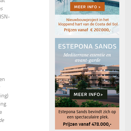
aat
os
 BSN-
gen
r
ing)
ing.
e
de