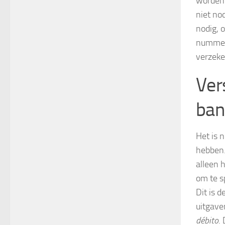
worden 
niet no
nodig, 
nummer 
verzeke
Ver
ban
Het is 
hebben.
alleen 
om te s
Dit is 
uitgave
débito
.