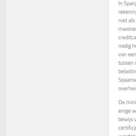
In Span
rekenin
niet al
inwoner
creditca
nodig h
van een
tussen 
belasti
Spaanse
overhei
De mini
enige w
bewijs 
certifi