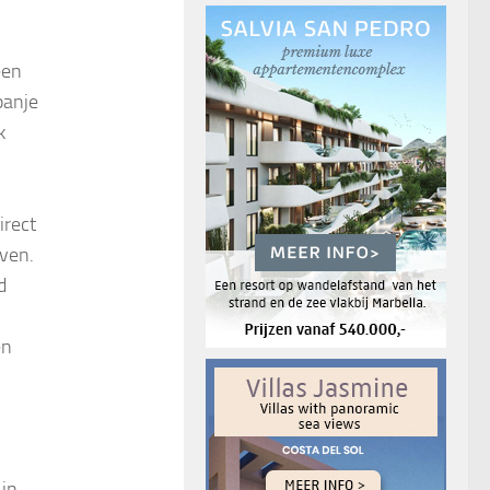
een
panje
k
irect
even.
d
en
 in