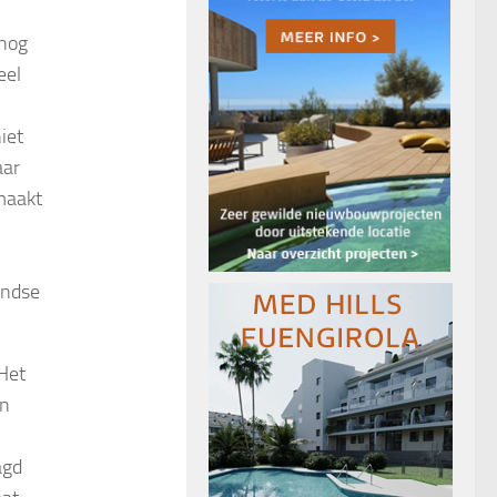
 nog
eel
iet
aar
maakt
andse
 Het
en
agd