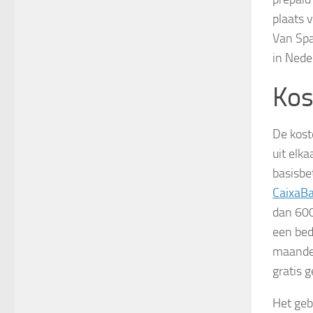
plaats 
Van Spa
in Nede
Kos
De kost
uit elk
basisbet
CaixaB
dan 600
een bed
maandel
gratis g
Het gebr