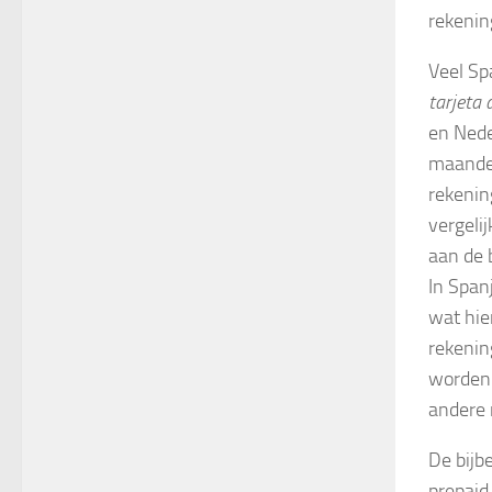
rekenin
Veel Sp
tarjeta 
en Nede
maandel
rekenin
vergeli
aan de 
In Span
wat hie
rekenin
worden 
andere 
De bijb
prepaid