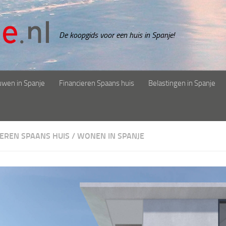
De koopgids voor een huis in Spanje!
uwen in Spanje
Financieren Spaans huis
Belastingen in Spanje
IEREN SPAANS HUIS
/
WONEN IN SPANJE