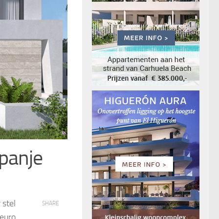
panje
 stel
SHARE
euro.