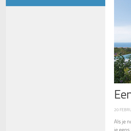
Een
20 FEBR
Als je 
je eens