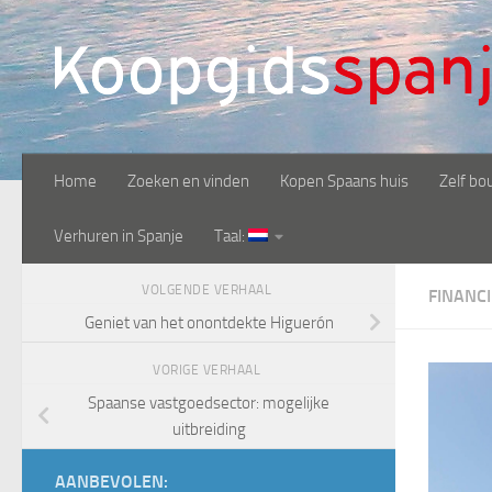
Doorgaan naar inhoud
Home
Zoeken en vinden
Kopen Spaans huis
Zelf bo
Verhuren in Spanje
Taal:
VOLGENDE VERHAAL
FINANC
Geniet van het onontdekte Higuerón
VORIGE VERHAAL
Spaanse vastgoedsector: mogelijke
uitbreiding
AANBEVOLEN: