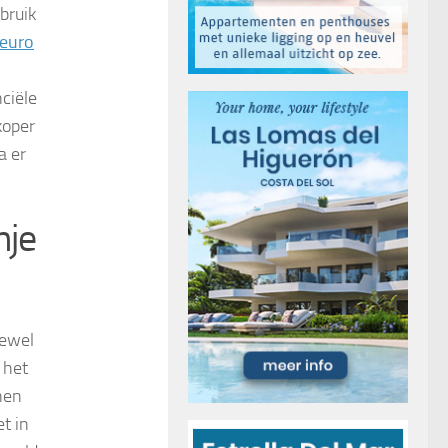
bruik
 euro
nciële
koper
a er
nje
oewel
 het
nen
t in