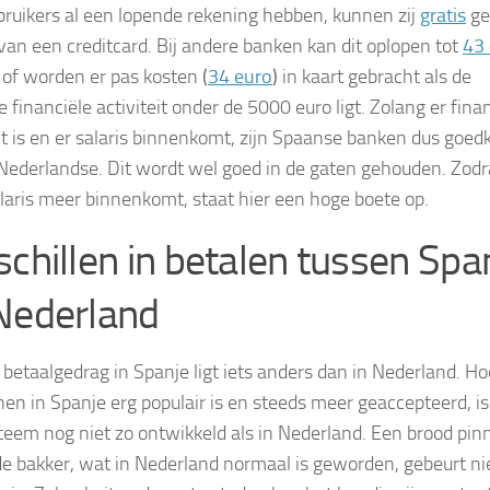
ruikers al een lopende rekening hebben, kunnen zij
gratis
ge
an een creditcard. Bij andere banken kan dit oplopen tot
43
r of worden er pas kosten
(
34 euro
)
in kaart gebracht als de
se financiële activiteit onder de 5000 euro ligt. Zolang er fina
eit is en er salaris binnenkomt, zijn Spaanse banken dus goed
Nederlandse. Dit wordt wel goed in de gaten gehouden. Zodr
laris meer binnenkomt, staat hier een hoge boete op.
schillen in betalen tussen Spa
Nederland
 betaalgedrag in Spanje ligt iets anders dan in Nederland. H
nen in Spanje erg populair is en steeds meer geaccepteerd, is
teem nog niet zo ontwikkeld als in Nederland. Een brood pin
 de bakker, wat in Nederland normaal is geworden, gebeurt nie