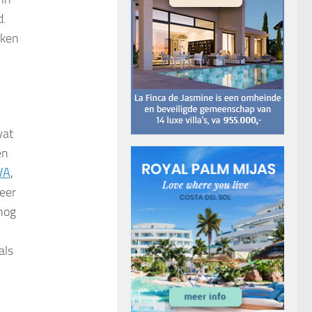
d.
aken
wat
en
VA
,
meer
nog
als