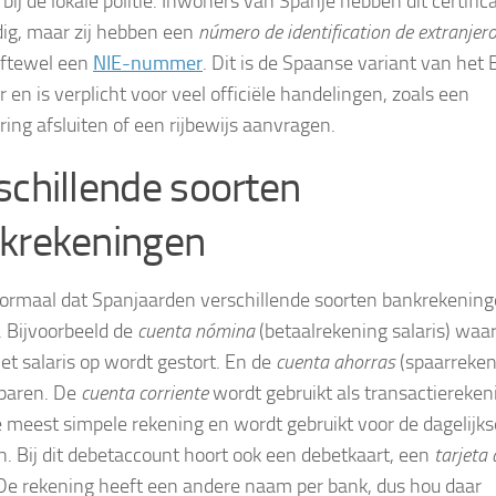
bij de lokale politie. Inwoners van Spanje hebben dit certific
dig, maar zij hebben een
número de identification de extranjer
oftewel een
NIE-nummer
. Dit is de Spaanse variant van het
en is verplicht voor veel officiële handelingen, zoals een
ring afsluiten of een rijbewijs aanvragen.
schillende soorten
krekeningen
normaal dat Spanjaarden verschillende soorten bankrekenin
 Bijvoorbeeld de
cuenta nómina
(betaalrekening salaris) waa
het salaris op wordt gestort. En de
cuenta ahorras
(spaarreken
paren. De
cuenta corriente
wordt gebruikt als transactiereken
de meest simpele rekening en wordt gebruikt voor de dagelijks
n. Bij dit debetaccount hoort ook een debetkaart, een
tarjeta 
 De rekening heeft een andere naam per bank, dus hou daar