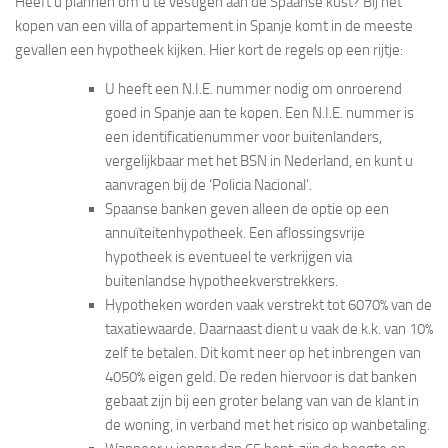
Heeft u plannen om u te vestigen aan de Spaanse kust? Bij het
kopen van een villa of appartement in Spanje komt in de meeste
gevallen een hypotheek kijken. Hier kort de regels op een rijtje:
U heeft een N.I.E. nummer nodig om onroerend
goed in Spanje aan te kopen. Een N.I.E. nummer is
een identificatienummer voor buitenlanders,
vergelijkbaar met het BSN in Nederland, en kunt u
aanvragen bij de ‘Policia Nacional’.
Spaanse banken geven alleen de optie op een
annuïteitenhypotheek. Een aflossingsvrije
hypotheek is eventueel te verkrijgen via
buitenlandse hypotheekverstrekkers.
Hypotheken worden vaak verstrekt tot 60­70% van de
taxatiewaarde. Daarnaast dient u vaak de k.k. van 10%
zelf te betalen. Dit komt neer op het inbrengen van
40­50% eigen geld. De reden hiervoor is dat banken
gebaat zijn bij een groter belang van van de klant in
de woning, in verband met het risico op wanbetaling.