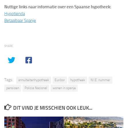
Nuttige links naar informatie over een Spaanse hypotheek:
Hypotienda
Betaalbaar Spanje
SHARE
Tags:
annuïteitenhypotheek
Euribor
hypotheek
N.I.E. nummer
pensioen
Policia Nacional
wonen in spanje
DIT VIND JE MISSCHIEN OOK LEUK...