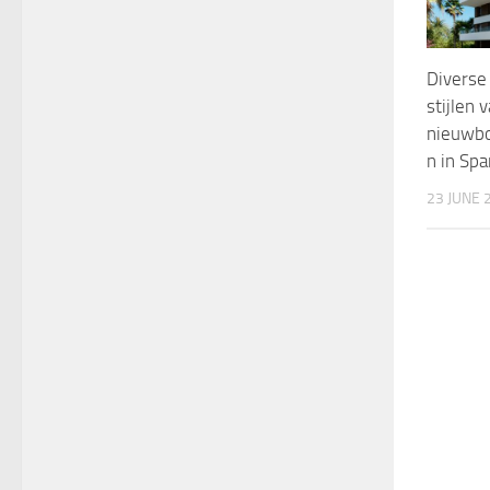
Diverse 
stijlen 
nieuwb
n in Spa
23 JUNE 