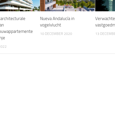
architecturale
Nueva Andalucía in
Verwachte
van
vogelvlucht
vastgoedm
ouwappartemente
10 DECEMBER 2020
13 DECEMB
nje
2022