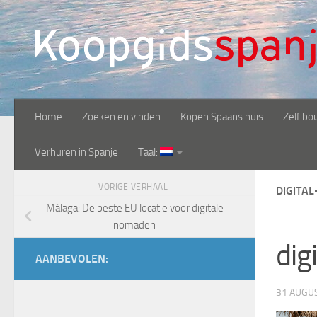
Doorgaan naar inhoud
Home
Zoeken en vinden
Kopen Spaans huis
Zelf bo
Verhuren in Spanje
Taal:
VORIGE VERHAAL
DIGITA
Málaga: De beste EU locatie voor digitale
nomaden
dig
AANBEVOLEN:
31 AUGU