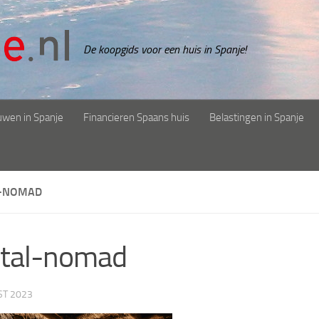
De koopgids voor een huis in Spanje!
uwen in Spanje
Financieren Spaans huis
Belastingen in Spanje
L-NOMAD
ital-nomad
ST 2023