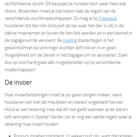
rechtstreekse vlucht. Dit bespaart je huisdier toch weer heel wat
stress. Bovendien moet je ook kijken naar de regels van de
verschillende vluchtmaatschappijen. Zo mag je bij
Transavia
huisdieren tot tien kilo (inclusief de tas waar het dier in zit) in de
cabine meenemen en boven de tien kilo worden ze in een kennel in
de bagageruimte vervoerd. Bij
Vueling
daarentegen is het
gewichtslimiet op sommige vluchten acht kilo en is er geen
mogelijkheid om de dieren in het bagageruim te vervoeren. Zoek
dus op voorhand goed alle mogelijkheden op bij verschillende
maatschappijen!
De invoer
Over invoerbelastingen moet je jou geen zorgen maken, want
huisdieren zijn (net als meubelen en kleren) vrijgesteld hiervan.
Houd er wel rekening mee dat dit niet geldt wanneer je de dieren
wilt verkopen in Spanje! Verder zijn er nog een aantal regels waar je
rekening mee moet houden:
Puppy’s moeten minstens 12 weken oud zijn, want dan krijgen