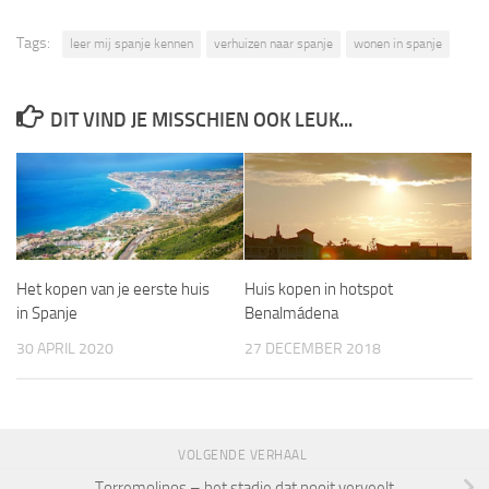
Tags:
leer mij spanje kennen
verhuizen naar spanje
wonen in spanje
DIT VIND JE MISSCHIEN OOK LEUK...
Het kopen van je eerste huis
Huis kopen in hotspot
in Spanje
Benalmádena
30 APRIL 2020
27 DECEMBER 2018
VOLGENDE VERHAAL
Torremolinos – het stadje dat nooit verveelt