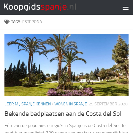
Doorgaan naar inhoud
TAGS:
ESTEPONA
LEER MIJ SPANJE KENNEN
/
WONEN IN SPANJE
29 SEPTEMBER 2020
Bekende badplaatsen aan de Costa del Sol
Eén van de populairste regio’s in Spanje is de Costa del Sol. Je
hebt hier maar liefst 320 dagen zon per jaar, waardoor dit bijna