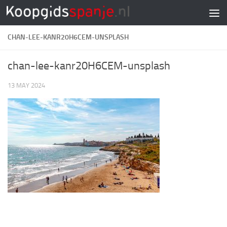
Doorgaan naar inhoud
CHAN-LEE-KANR20H6CEM-UNSPLASH
chan-lee-kanr20H6CEM-unsplash
13 MAY 2024