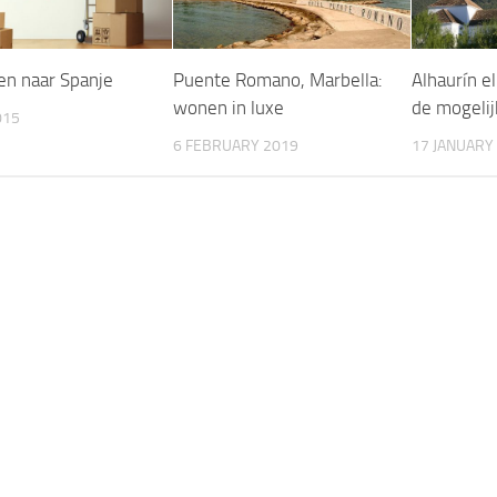
en naar Spanje
Puente Romano, Marbella:
Alhaurín e
wonen in luxe
de mogeli
015
6 FEBRUARY 2019
17 JANUARY