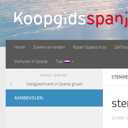
Doorgaan naar inhoud
Home
Zoeken en vinden
Kopen Spaans huis
Zelf bo
Verhuren in Spanje
Taal:
VORIGE VERHAAL
STEMP
Vastgoedmarkt in Spanje groeit
AANBEVOLEN:
st
25 MAY 