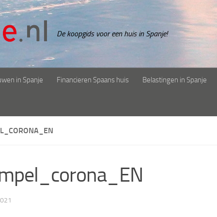
De koopgids voor een huis in Spanje!
uwen in Spanje
Financieren Spaans huis
Belastingen in Spanje
EL_CORONA_EN
empel_corona_EN
2021