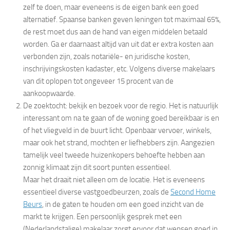
zelf te doen, maar eveneens is de eigen bank een goed
alternatief. Spaanse banken geven leningen tot maximaal 65%,
de rest moet dus aan de hand van eigen middelen betaald
worden. Ga er daarnaast altijd van uit dat er extra kosten aan
verbonden zijn, zoals notariële- en juridische kosten,
inschrijvingskosten kadaster, etc. Volgens diverse makelaars
van dit oplopen tot ongeveer 15 procent van de
aankoopwaarde.
De zoektocht: bekijk en bezoek voor de regio. Het is natuurlijk
interessant om na te gaan of de woning goed bereikbaar is en
of het vliegveld in de buurt licht. Openbaar vervoer, winkels,
maar ook het strand, mochten er liefhebbers zijn. Aangezien
tamelijk veel tweede huizenkopers behoefte hebben aan
zonnig klimaat zijn dit soort punten essentieel.
Maar het draait niet alleen om de locatie. Het is eveneens
essentieel diverse vastgoedbeurzen, zoals de
Second Home
Beurs
, in de gaten te houden om een goed inzicht van de
markt te krijgen. Een persoonlijk gesprek met een
(Nederlandstalige) makelaar zorgt ervoor dat wensen goed in