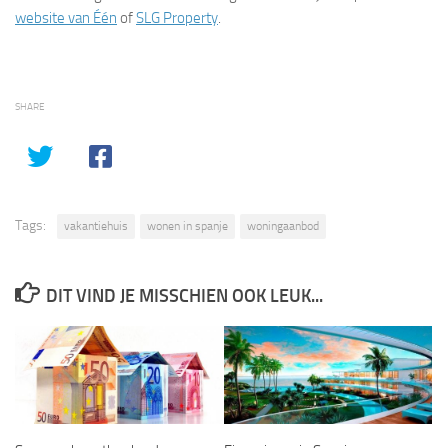
website van Één
of
SLG Property
.
SHARE
Tags:
vakantiehuis
wonen in spanje
woningaanbod
DIT VIND JE MISSCHIEN OOK LEUK...