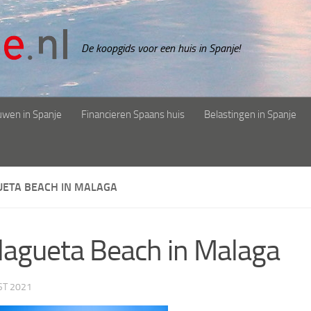
De koopgids voor een huis in Spanje!
uwen in Spanje
Financieren Spaans huis
Belastingen in Spanje
ETA BEACH IN MALAGA
agueta Beach in Malaga
ST 2021