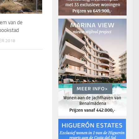
eem van de
pookstad
ER 2018