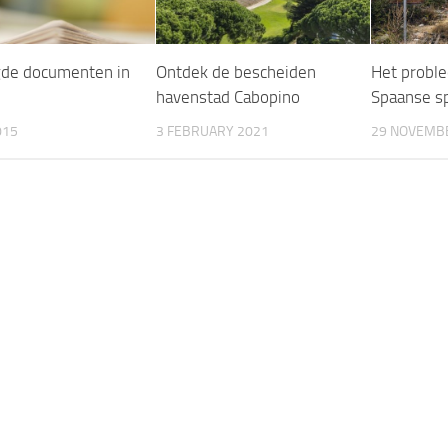
de documenten in
Ontdek de bescheiden
Het probl
havenstad Cabopino
Spaanse s
015
3 FEBRUARY 2021
29 NOVEMB