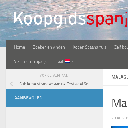
Doorgaan naar inhoud
Home
Zoeken en vinden
Kopen Spaans huis
Zelf bo
Verhuren in Spanje
Taal:
VORIGE VERHAAL
MALAGU
Sublieme stranden aan de Costa del Sol
AANBEVOLEN:
Mal
20 AUGU