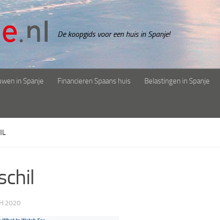
De koopgids voor een huis in Spanje!
uwen in Spanje
Financieren Spaans huis
Belastingen in Spanje
IL
schil
H 2020