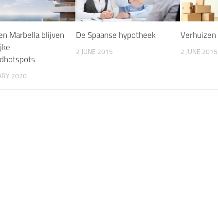
en Marbella blijven
De Spaanse hypotheek
Verhuizen 
jke
2 JUNE 2015
2 JUNE 2015
dhotspots
ARY 2020