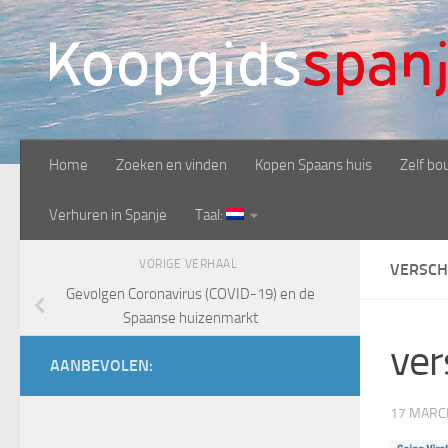
Doorgaan naar inhoud
Home
Zoeken en vinden
Kopen Spaans huis
Zelf bo
Verhuren in Spanje
Taal:
VORIGE VERHAAL
VERSCH
Gevolgen Coronavirus (COVID-19) en de
Spaanse huizenmarkt
ver
AANBEVOLEN:
17 MARC