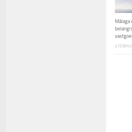
Málaga 
belangri
vastgoe
5 FEBRU