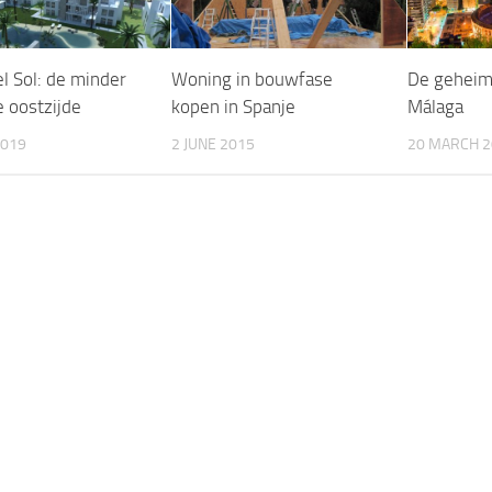
l Sol: de minder
Woning in bouwfase
De geheim
 oostzijde
kopen in Spanje
Málaga
2019
2 JUNE 2015
20 MARCH 2