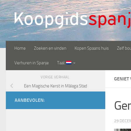
Doorgaan naar inhoud
Home
Zoeken en vinden
Kopen Spaans huis
Zelf bo
Verhuren in Spanje
Taal:
VORIGE VERHAAL
GENIET 
Een Magische Kerst in Málaga Stad
AANBEVOLEN:
Gen
29 DECE