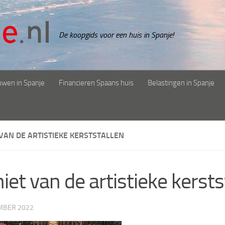
De koopgids voor een huis in Spanje!
uwen in Spanje
Financieren Spaans huis
Belastingen in Spanje
VAN DE ARTISTIEKE KERSTSTALLEN
iet van de artistieke kersts
MBER 2022