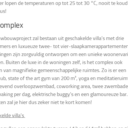
r lopen de temperaturen op tot 25 tot 30 °C, nooit te koud 
us!
complex
uwbouwproject zal bestaan uit geschakelde villa’s met drie
mers en luxueuze twee- tot vier-slaapkamerappartementen
ngen zijn zorgvuldig ontworpen om een unieke woonervar
en.
Buiten de luxe in de woningen zelf, is het complex ook
n van magnifieke gemeenschappelijke ruimtes. Zo is er een
club, state of the art gym van 200 m², yoga en meditatieruim
wevend overloopzwembad, coworking area, twee zwembade
aking per dag, elektrische buggy’s en een glamoureuze bar
iten zal je hier dus zeker niet te kort komen!
elde villa’s