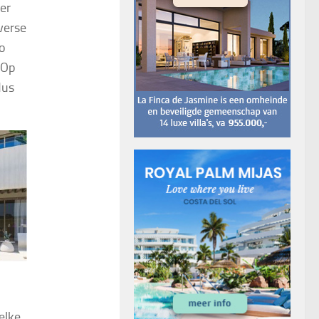
er
verse
io
 Op
dus
elke