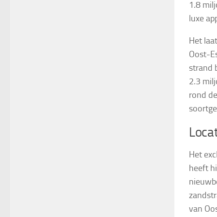
1.8 mil
luxe a
Het laa
Oost-Es
strand 
2.3 mil
rond de
soortgel
Locat
Het exc
heeft h
nieuwb
zandstr
van Oos