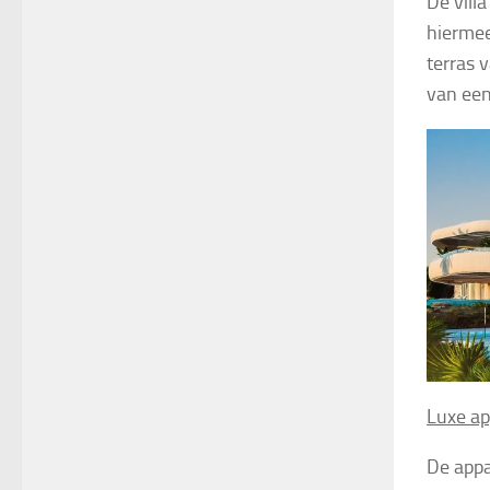
De vill
hiermee
terras 
van ee
Luxe a
De appa