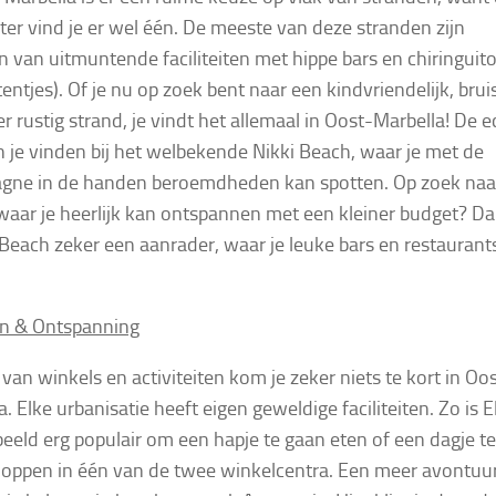
er vind je er wel één. De meeste van deze stranden zijn
n van uitmuntende faciliteiten met hippe bars en chiringuit
tentjes). Of je nu op zoek bent naar een kindvriendelijk, bru
er rustig strand, je vindt het allemaal in Oost-Marbella! De e
n je vinden bij het welbekende Nikki Beach, waar je met de
gne in de handen beroemdheden kan spotten. Op zoek naa
waar je heerlijk kan ontspannen met een kleiner budget? Da
Beach zeker een aanrader, waar je leuke bars en restaurant
n & Ontspanning
 van winkels en activiteiten kom je zeker niets te kort in Oo
. Elke urbanisatie heeft eigen geweldige faciliteiten. Zo is El
beeld erg populair om een hapje te gaan eten of een dagje te
oppen in één van de twee winkelcentra. Een meer avontuur