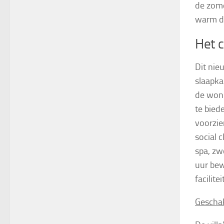
de zome
warm d
Het 
Dit nie
slaapka
de woni
te bied
voorzie
social 
spa, z
uur bew
facilite
Geschak