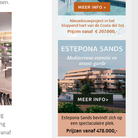
ssen.
ig
ing
vanaf