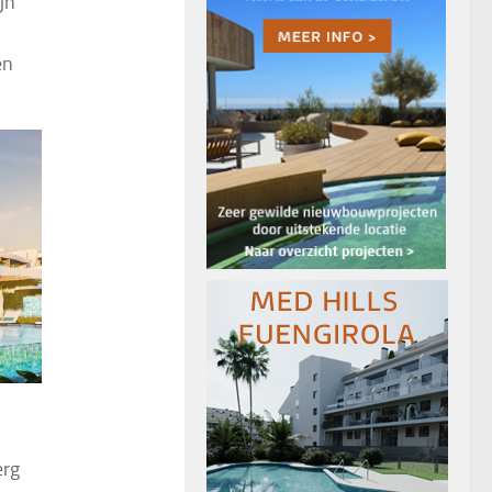
jn
en
erg