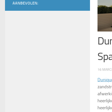
AANBEVOLEN:
Dun
Spa
16 MARC
Duniqu
zandstr
afwerki
heerlijk
heerlij