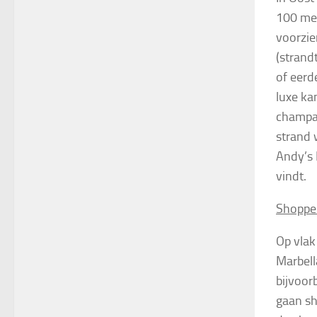
100 met
voorzie
(strand
of eerd
luxe ka
champa
strand 
Andy’s 
vindt.
Shoppe
Op vlak
Marbella
bijvoor
gaan sh