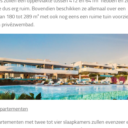
a’s zullen een oppervlakte tussen 412 en 641m² hebben en zi
 dus erg ruim. Bovendien beschikken ze allemaal over een
van 180 tot 289 m² met ook nog eens een ruime tuin voorzi
n privézwembad.
ppartementen
rtementen met twee tot vier slaapkamers zullen evenzeer 