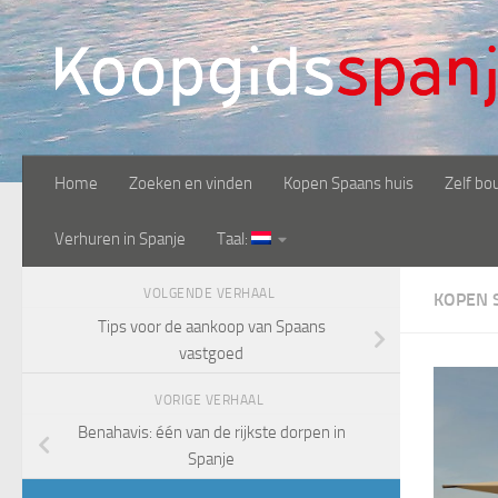
Doorgaan naar inhoud
Home
Zoeken en vinden
Kopen Spaans huis
Zelf bo
Verhuren in Spanje
Taal:
VOLGENDE VERHAAL
KOPEN 
Tips voor de aankoop van Spaans
vastgoed
VORIGE VERHAAL
Benahavis: één van de rijkste dorpen in
Spanje