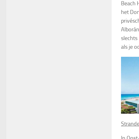
Beach H
het Don
privésc
Alborán
slechts
als je 
Strand
In Oost