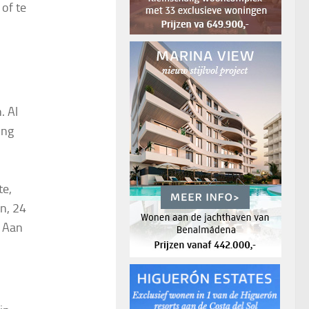
of te
. Al
ing
te,
n, 24
. Aan