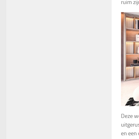
ruim zi
Deze wo
uitgeru
en een 