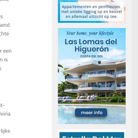
os
isend
chte
r een
n is
s
st-
viria
lijke