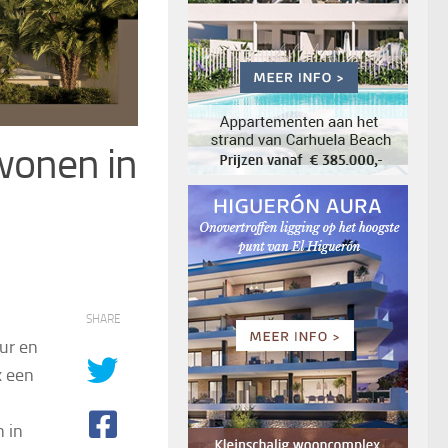
wonen in
SHARE
ur en
x een
n in