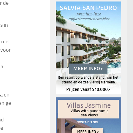
r de
s in
n met
 voor
la.
la en
enige
nd
he