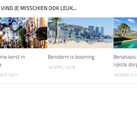
 VIND JE MISSCHIEN OOK LEUK...
me kerst in
Benidorm is booming
Benahavis:
a
rijkste do
10 APRIL 2018
BER 2021
16 MARCH 2