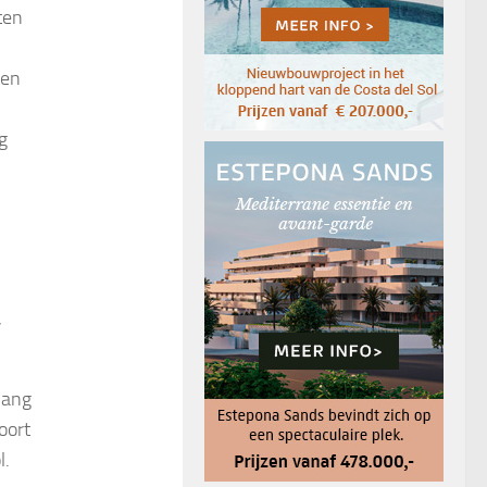
ten
ten
g
,
lang
oort
l.