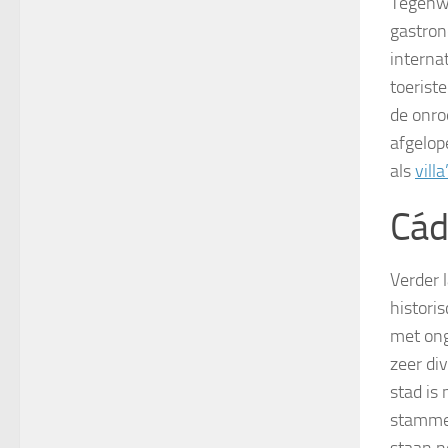
Tegenwo
gastron
interna
toerist
de onro
afgelop
als
villa
Cád
Verder 
histori
met ong
zeer di
stad is
stammen