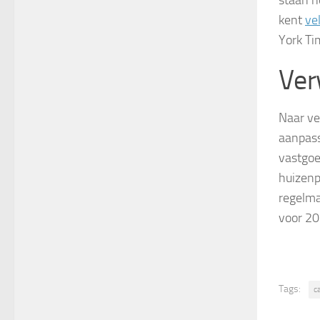
staan n
kent
ve
York Ti
Ver
Naar ve
aanpass
vastgoe
huizenpr
regelma
voor 20
Tags:
c