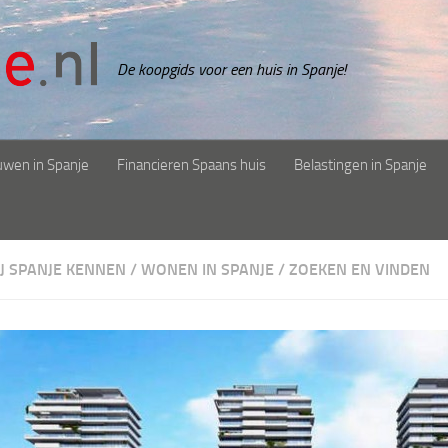
De koopgids voor een huis in Spanje!
uwen in Spanje
Financieren Spaans huis
Belastingen in Spanje
IJ SPANJE KENNEN
/
WONEN IN SPANJE
/
ZOEKEN EN VINDEN