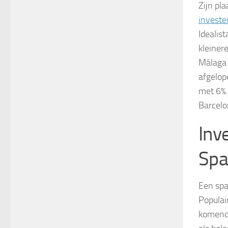
Zijn pl
investe
Idealist
kleiner
Málaga 
afgelop
met 6%. 
Barcelo
Inv
Spa
Een spa
Populai
komende