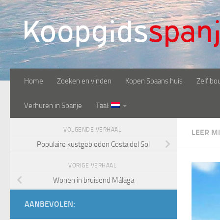
Doorgaan naar inhoud
Home
Zoeken en vinden
Kopen Spaans huis
Zelf bo
Verhuren in Spanje
Taal:
VOLGENDE VERHAAL
LEER M
Populaire kustgebieden Costa del Sol
VORIGE VERHAAL
Wonen in bruisend Málaga
AANBEVOLEN: