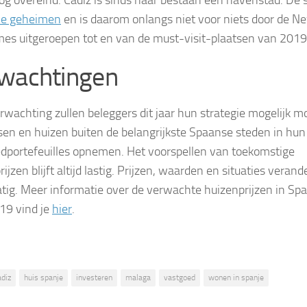
og overeind. Cádiz is sinds haar bestaan een havenstad. De 
le geheimen
en is daarom onlangs niet voor niets door de N
mes uitgeroepen tot en van de must-visit-plaatsen van 2019
wachtingen
rwachting zullen beleggers dit jaar hun strategie mogelijk 
en en huizen buiten de belangrijkste Spaanse steden in hun
dportefeuilles opnemen. Het voorspellen van toekomstige
ijzen blijft altijd lastig. Prijzen, waarden en situaties veran
tig. Meer informatie over de verwachte huizenprijzen in Spa
19 vind je
hier
.
adiz
huis spanje
investeren
malaga
vastgoed
wonen in spanje