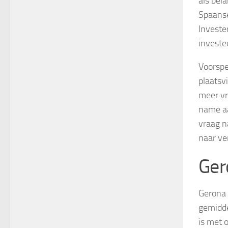
als bel
Spaanse
Investe
investe
Voorspe
plaatsv
meer vr
name aa
vraag n
naar ve
Ger
Gerona 
gemidde
is met 