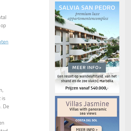
tal
 op
nten
n,
 is
n. De
en