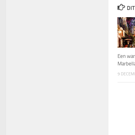
DIT
Een war
Marbell
9 DECEM