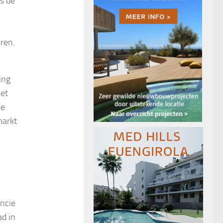
s de
ren.
ing
et
de
markt
incie
ad in