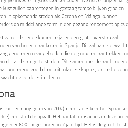
angrijke investeringshotspot behouden. De huizenprijzen lang
 kust zullen daarentegen in gestaag tempo blijven groeien.
ren in opkomende steden als Gerona en Málaga kunnen
erders op middellange termijn een gezond rendement opleve
lt wordt dat er de komende jaren een grote overstap zal
inden van huren naar kopen in Spanje. Dit zal naar verwacht
aag genereren naar gebieden die nog moeten aantrekken, m
n de rand van grote steden. Dit, samen met de aanhouden
aar onroerend goed door buitenlandse kopers, zal de huizen
rwachting verder stimuleren.
ona
is met een prijsgroei van 20% (meer dan 3 keer het Spaanse
lde) een stad die opvalt. Het aantal transacties in deze prov
ongeveer 60% toegenomen in 7 jaar tijd. Het is de grootste st