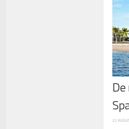
De 
Spa
22 AUGU