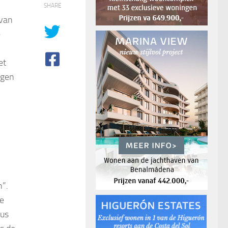
SHARE
 van
e
et
egen
”.
de
tus