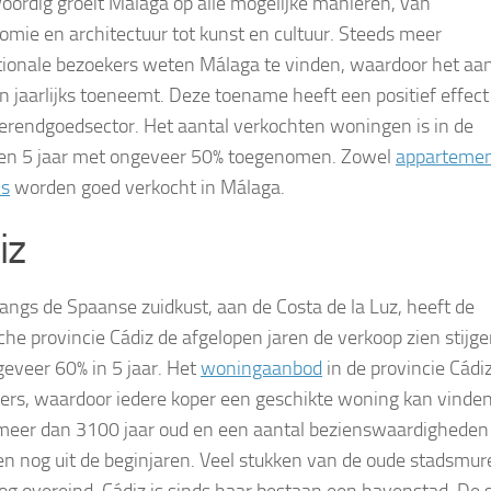
ordig groeit Málaga op alle mogelijke manieren, van
omie en architectuur tot kunst en cultuur. Steeds meer
tionale bezoekers weten Málaga te vinden, waardoor het aan
en jaarlijks toeneemt. Deze toename heeft een positief effect
erendgoedsector. Het aantal verkochten woningen is in de
en 5 jaar met ongeveer 50% toegenomen. Zowel
apparteme
’s
worden goed verkocht in Málaga.
iz
langs de Spaanse zuidkust, aan de Costa de la Luz, heeft de
sche provincie Cádiz de afgelopen jaren de verkoop zien stijge
eveer 60% in 5 jaar. Het
woningaanbod
in de provincie Cádiz
vers, waardoor iedere koper een geschikte woning kan vinde
 meer dan 3100 jaar oud en een aantal bezienswaardigheden
 nog uit de beginjaren. Veel stukken van de oude stadsmur