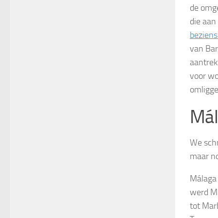
de omge
die aan
bezien
van Bar
aantrek
voor wo
omligge
Mál
We schr
maar no
Málaga 
werd Má
tot Mar