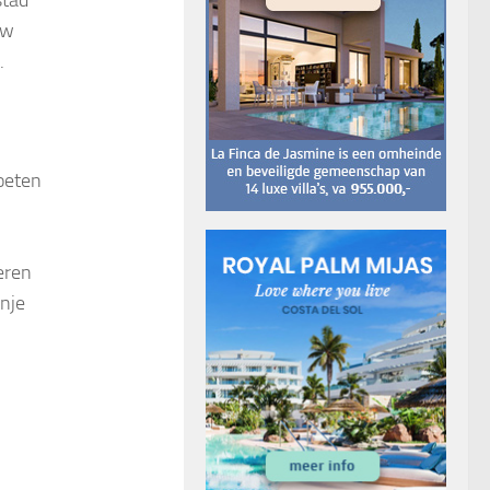
stad
ew
.
moeten
deren
nje