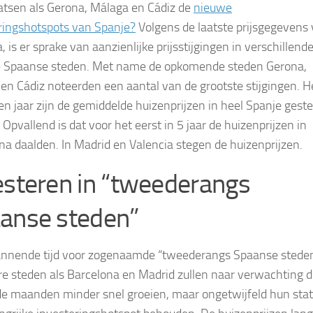
aatsen als Gerona, Málaga en Cádiz de
nieuwe
ringshotspots van Spanje?
Volgens de laatste prijsgegevens
a, is er sprake van aanzienlijke prijsstijgingen in verschillend
e Spaanse steden. Met name de opkomende steden Gerona,
en Cádiz noteerden een aantal van de grootste stijgingen. H
en jaar zijn de gemiddelde huizenprijzen in heel Spanje gest
Opvallend is dat voor het eerst in 5 jaar de huizenprijzen in
na daalden. In Madrid en Valencia stegen de huizenprijzen.
esteren in “tweederangs
anse steden”
nnende tijd voor zogenaamde “tweederangs Spaanse steden
re steden als Barcelona en Madrid zullen naar verwachting 
 maanden minder snel groeien, maar ongetwijfeld hun sta