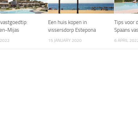
vastgoedtip:
Een huis kopen in
Tips voor 
en-Mijas
vissersdorp Estepona
Spaans va
 2022
15 JANUARY 2020
6 APRIL 202