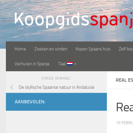
Doorgaan naar inhoud
Home
Zoeken en vinden
Kopen Spaans huis
Zelf bo
Verhuren in Spanje
Taal:
VORIGE VERHAAL
REAL E
De idyllische Spaanse natuur in Andalusië
AANBEVOLEN:
Rea
15 FEBR