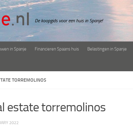
De koopgids voor een huis in Spanje!
uwen in Spanje
Financieren Spaans huis
Belastingen in Spanje
STATE TORREMOLINOS
l estate torremolinos
UARY 2022