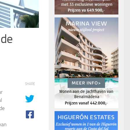
nde
SHARE
ar
l
 de
van