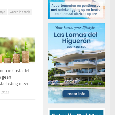
anje
wonen in spanje
ren in Costa del
n geen
belasting meer
 2022