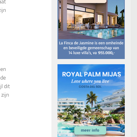
aat
ijn
een
jde
l dit
 zijn