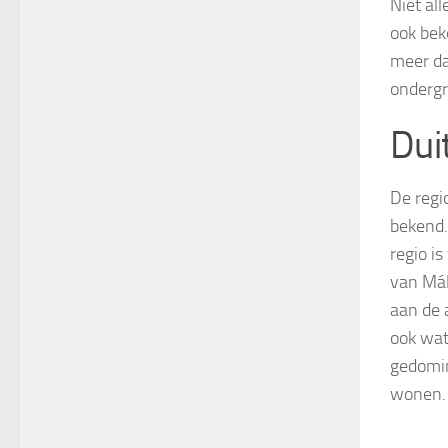
Niet al
ook bek
meer da
ondergr
Dui
De regi
bekend.
regio is
van Mál
aan de 
ook wat
gedomin
wonen.