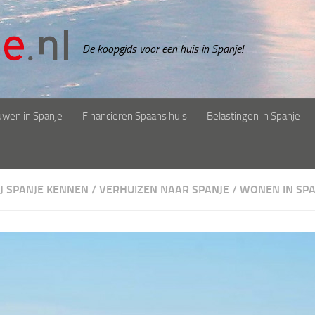
De koopgids voor een huis in Spanje!
uwen in Spanje
Financieren Spaans huis
Belastingen in Spanje
IJ SPANJE KENNEN
/
VERHUIZEN NAAR SPANJE
/
WONEN IN SPA