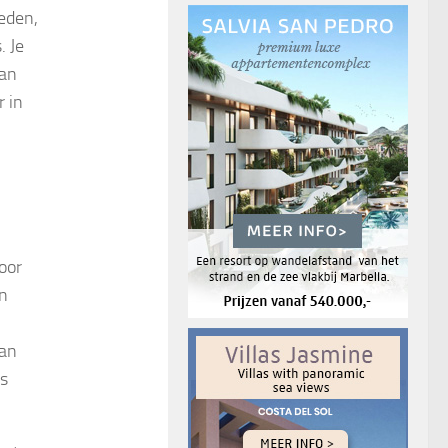
eden,
. Je
aan
r in
oor
en
van
is