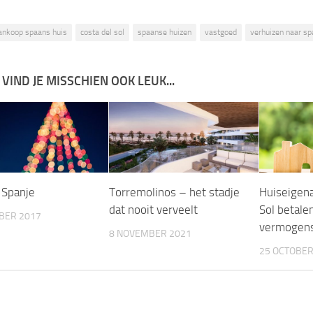
ankoop spaans huis
costa del sol
spaanse huizen
vastgoed
verhuizen naar sp
 VIND JE MISSCHIEN OOK LEUK...
 Spanje
Torremolinos – het stadje
Huiseigena
dat nooit verveelt
Sol betale
BER 2017
vermogens
8 NOVEMBER 2021
25 OCTOBER