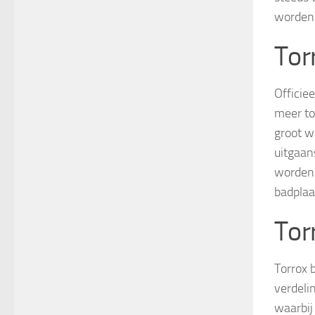
worden
Tor
Officie
meer to
groot w
uitgaan
worden 
badplaa
Tor
Torrox 
verdeli
waarbij