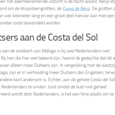
leen het adembenemende uitzicht is de tocht waard. Nerja st
end om de druipsteengrotten, de
Cueva de Nerja
. De grotten z
n vier kilometer lang en een groot deel hiervan kan met een
ondse route bewandeld worden.
tsers aan de Costa del Sol
o aan de oostkant van Málaga is bij veel Nederlanders niet
 Bij hen die hier wel bekend zijn, heerst de gedachte dat dit 
 waar alleen maar Duitsers zijn. In vergelijking met de westzi
aga, zijn er in verhouding meer Duitsers dan Engelsen, terwij
andere kant andersom is. Echter, aan de gehele Costa del Sol
 Nederlanders te vinden. Juist omdat de kust niet geheel
eerd wordt door Nederlanders, is het een fijne plaats om te