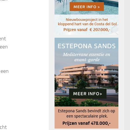
ent
 een
s een
echt