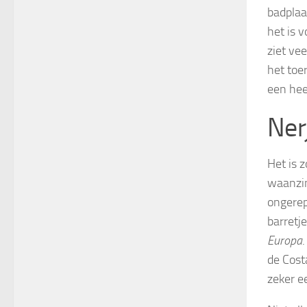
badplaa
het is 
ziet ve
het toe
een heer
Ner
Het is 
waanzin
ongerep
barretj
Europa
de Costa
zeker e