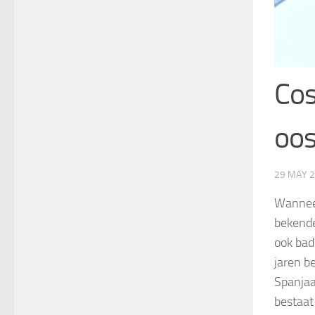
Cos
oos
29 MAY 
Wanneer
bekende
ook bad
jaren b
Spanjaa
bestaat