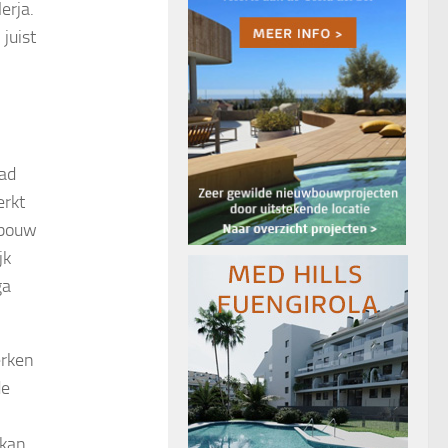
erja.
juist
tad
erkt
dbouw
jk
ga
erken
de
 kan