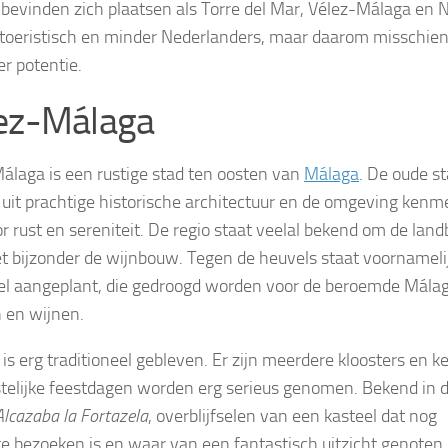
bevinden zich plaatsen als Torre del Mar, Vélez-Málaga en N
toeristisch en minder Nederlanders, maar daarom misschien 
r potentie.
ez-Málaga
álaga is een rustige stad ten oosten van
Málaga
. De oude s
 uit prachtige historische architectuur en de omgeving kenm
or rust en sereniteit. De regio staat veelal bekend om de lan
et bijzonder de wijnbouw. Tegen de heuvels staat voornameli
l aangeplant, die gedroogd worden voor de beroemde Mála
n en wijnen.
 is erg traditioneel gebleven. Er zijn meerdere kloosters en k
stelijke feestdagen worden erg serieus genomen. Bekend in 
Alcazaba la Fortazela
, overblijfselen van een kasteel dat nog
te bezoeken is en waar van een fantastisch uitzicht genoten