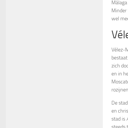
Málaga 
Minder 
wel mee
Vél
Vélez-M
bestaat
zich do
en in h
Moscate
rozijne
De stad
en chri
stad is
steeds 