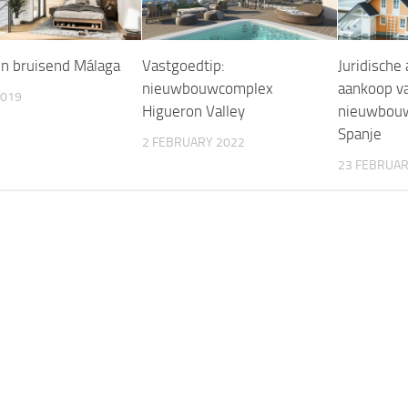
n bruisend Málaga
Vastgoedtip:
Juridische 
nieuwbouwcomplex
aankoop v
2019
Higueron Valley
nieuwbouw
Spanje
2 FEBRUARY 2022
23 FEBRUAR