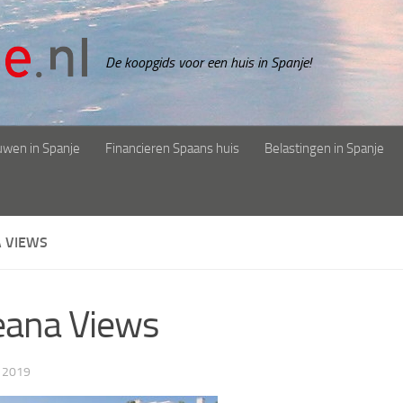
De koopgids voor een huis in Spanje!
uwen in Spanje
Financieren Spaans huis
Belastingen in Spanje
 VIEWS
eana Views
 2019