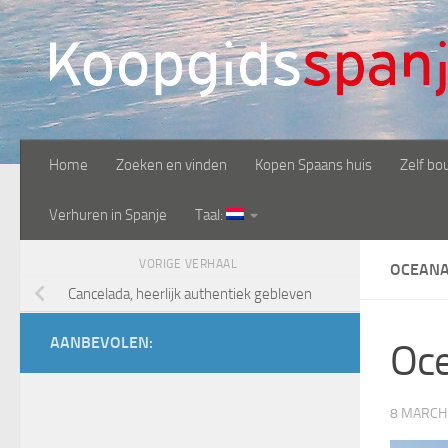
Doorgaan naar inhoud
Home
Zoeken en vinden
Kopen Spaans huis
Zelf bo
Verhuren in Spanje
Taal:
VORIGE VERHAAL
OCEANA
Cancelada, heerlijk authentiek gebleven
AANBEVOLEN:
Oc
8 MARCH