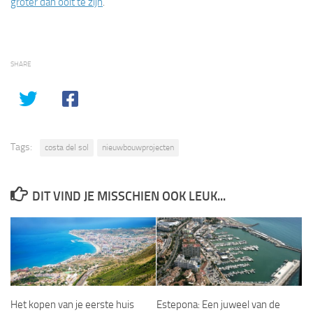
groter dan ooit te zijn
.
SHARE
Tags:
costa del sol
nieuwbouwprojecten
DIT VIND JE MISSCHIEN OOK LEUK...
Het kopen van je eerste huis
Estepona: Een juweel van de