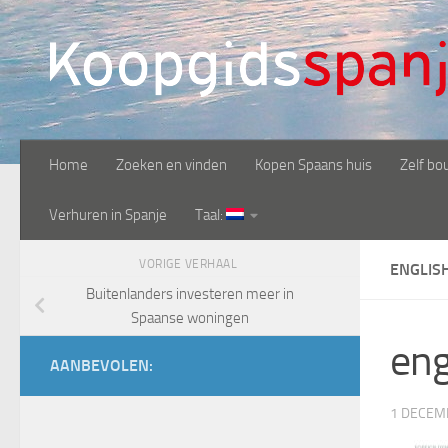
Doorgaan naar inhoud
Home
Zoeken en vinden
Kopen Spaans huis
Zelf bo
Verhuren in Spanje
Taal:
VORIGE VERHAAL
ENGLIS
Buitenlanders investeren meer in
Spaanse woningen
eng
AANBEVOLEN:
1 DECEM