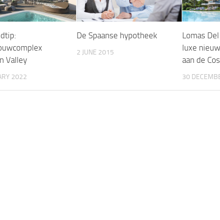
dtip:
De Spaanse hypotheek
Lomas Del
ouwcomplex
luxe nieu
2 JUNE 2015
n Valley
aan de Cos
ARY 2022
30 DECEMB