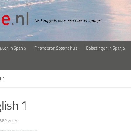
De koopgids voor een huis in Spanje!
uwen in Spanje
Financieren Spaans huis
Belastingen in Spanje
H 1
lish 1
BER 2015