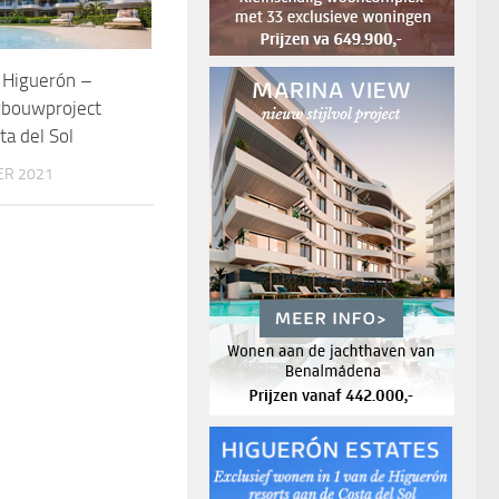
 Higuerón –
wbouwproject
ta del Sol
ER 2021