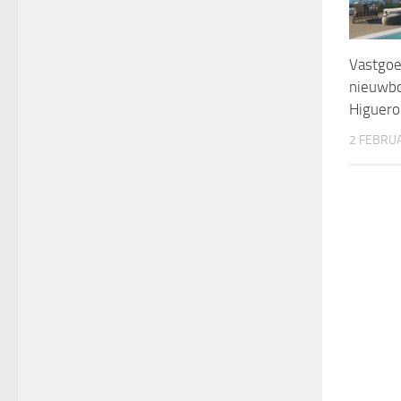
Vastgoe
nieuwb
Higuero
2 FEBRU