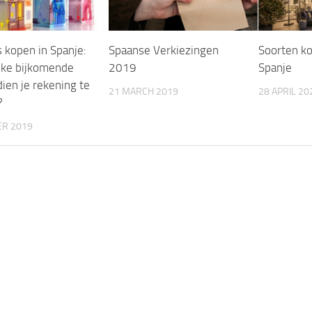
s kopen in Spanje:
Spaanse Verkiezingen
Soorten k
ke bijkomende
2019
Spanje
ien je rekening te
21 MARCH 2019
28 APRIL 20
?
ER 2019