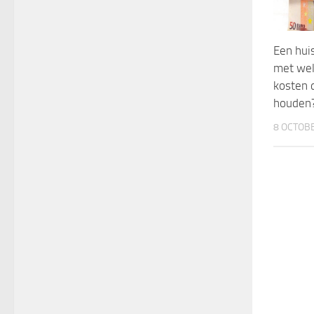
Een hui
met wel
kosten d
houden
8 OCTOB