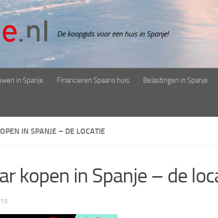
De koopgids voor een huis in Spanje!
uwen in Spanje
Financieren Spaans huis
Belastingen in Spanje
OPEN IN SPANJE – DE LOCATIE
r kopen in Spanje – de loc
015