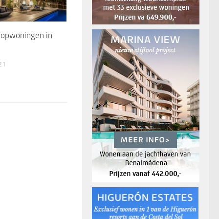
oopwoningen in
21