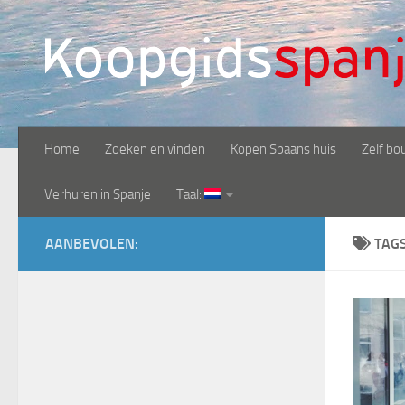
Doorgaan naar inhoud
Home
Zoeken en vinden
Kopen Spaans huis
Zelf bo
Verhuren in Spanje
Taal:
AANBEVOLEN:
TAG