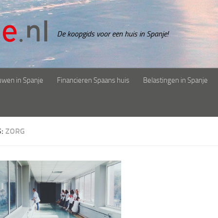
De koopgids voor een huis in Spanje!
uwen in Spanje
Financieren Spaans huis
Belastingen in Spanje
S:
ZORG