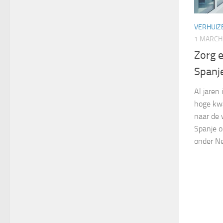
VERHUIZ
1 MARCH
Zorg e
Spanj
Al jaren
hoge kwa
naar de 
Spanje o
onder Ne