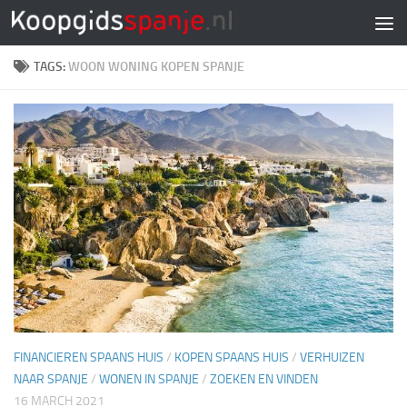
Doorgaan naar inhoud
TAGS:
WOON WONING KOPEN SPANJE
FINANCIEREN SPAANS HUIS
/
KOPEN SPAANS HUIS
/
VERHUIZEN
NAAR SPANJE
/
WONEN IN SPANJE
/
ZOEKEN EN VINDEN
16 MARCH 2021