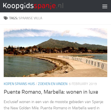
Doorgaan naar inhoud
TAGS:
SPAANSE VILLA
KOPEN SPAANS HUIS
/
ZOEKEN EN VINDEN
6 FEBRUARY 2019
Puente Romano, Marbella: wonen in luxe
Exclusief wonen in een van de mooiste gebieden van Spanje:
the New Golden Mile. Puente Romano in Marbella werd in