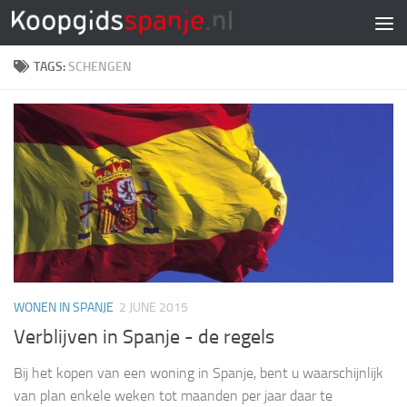
Doorgaan naar inhoud
TAGS:
SCHENGEN
WONEN IN SPANJE
2 JUNE 2015
Verblijven in Spanje ­- de regels
Bij het kopen van een woning in Spanje, bent u waarschijnlijk
van plan enkele weken tot maanden per jaar daar te