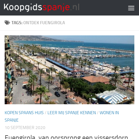
Doorgaan naar inhoud
TAGS:
ONTDEK FUENGIROLA
KOPEN SPAANS HUIS
/
LEER MIJ SPANJE KENNEN
/
WONEN IN
SPANJE
10 SEPTEMBER 2020
Fuengirola, van oorsprong een vissersdorp