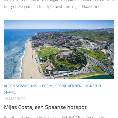
het gehele jaar een heerlijke bestemming is. Naast het...
KOPEN SPAANS HUIS
/
LEER MIJ SPANJE KENNEN
/
WONEN IN
SPANJE
19 MAY 2020
Mijas Costa, een Spaanse hotspot
In het centrum van de Costa del Sol, ligt Mijas Costa in het