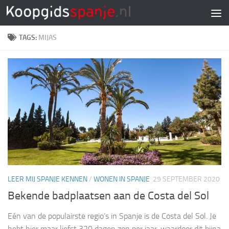
Doorgaan naar inhoud
TAGS:
MIJAS
LEER MIJ SPANJE KENNEN
/
WONEN IN SPANJE
29 SEPTEMBER 2020
Bekende badplaatsen aan de Costa del Sol
Eén van de populairste regio’s in Spanje is de Costa del Sol. Je
hebt hier maar liefst 320 dagen zon per jaar, waardoor dit bijna