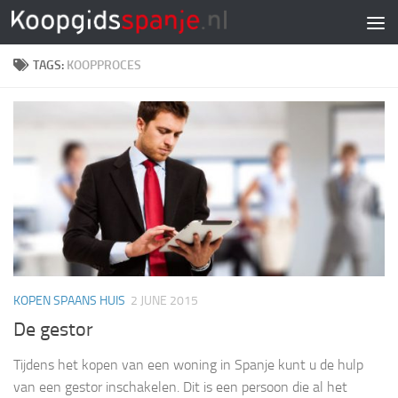
Doorgaan naar inhoud
TAGS:
KOOPPROCES
KOPEN SPAANS HUIS
2 JUNE 2015
De gestor
Tijdens het kopen van een woning in Spanje kunt u de hulp
van een gestor inschakelen. Dit is een persoon die al het