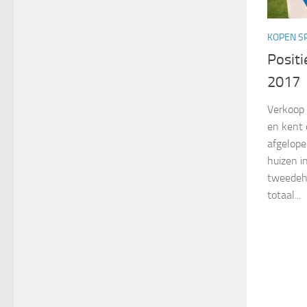
KOPEN S
Positi
2017
Verkoop
en kent 
afgelope
huizen i
tweedeh
totaal...