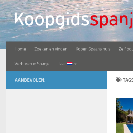
Doorgaan naar inhoud
Home
Zoeken en vinden
Kopen Spaans huis
Zelf bo
Verhuren in Spanje
Taal:
AANBEVOLEN:
TAG