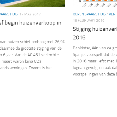
PAANS HUIS
17 MAY 2017
KOPEN SPAANS HUIS
/
VERH
18 FEBRUARY 2016
ef begin huizenverkoop in
Stijging huizenve
2016
 van huizen schiet omhoog met 26,9%
Bankinter, één van de gr
daarmee de grootste stijging van de
Spanje, voorspelt dat de
n 6 jaar. Van de 40.461 verkochte
in 2016 maar liefst met 1
n maart waren bijna 82%
logisch gevolg, en ook da
ands woningen. Tevens is het
voorspellingen van deze b