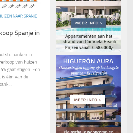
UIZEN NAAR SPANJE
rkoop Spanje in
ootste banken in
 verkoop van huizen
4% gaat stijgen. Een
t is één van de
ank,...