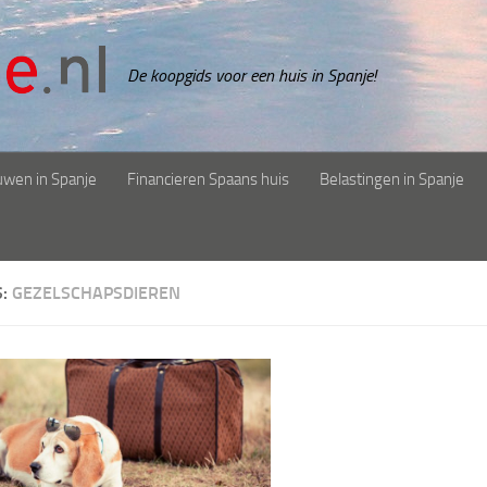
De koopgids voor een huis in Spanje!
uwen in Spanje
Financieren Spaans huis
Belastingen in Spanje
S:
GEZELSCHAPSDIEREN