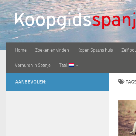
Doorgaan naar inhoud
Home
Zoeken en vinden
Kopen Spaans huis
Zelf bo
Verhuren in Spanje
Taal:
AANBEVOLEN:
TAG