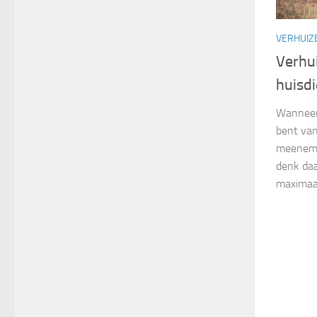
VERHUIZ
Verhu
huisdi
Wanneer 
bent van 
meenemen
denk daa
maximaal