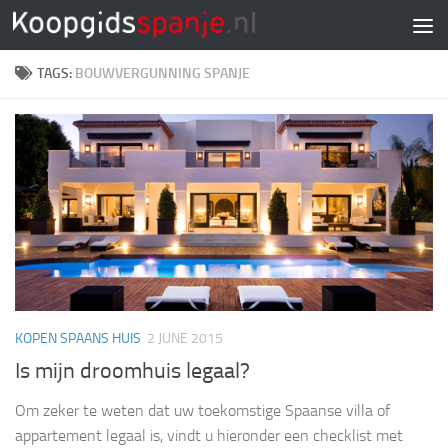
Doorgaan naar inhoud
TAGS:
BOUWVERGUNNING SPANJE
KOPEN SPAANS HUIS
2 JUNE 2015
Is mijn droomhuis legaal?
Om zeker te weten dat uw toekomstige Spaanse villa of
appartement legaal is, vindt u hieronder een checklist met