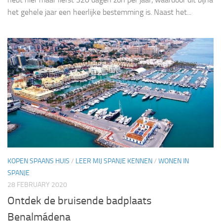
het gehele jaar een heerlijke bestemming is. Naast het...
KOPEN SPAANS HUIS
/
LEER MIJ SPANJE KENNEN
/
WONEN IN
SPANJE
28 FEBRUARY 2020
Ontdek de bruisende badplaats
Benalmádena