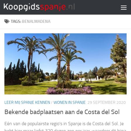
Doorgaan naar inhoud
TAGS:
BENALMADENA
LEER MIJ SPANJE KENNEN
/
WONEN IN SPANJE
29 SEPTEMBER 2020
Bekende badplaatsen aan de Costa del Sol
Eén van de populairste regio’s in Spanje is de Costa del Sol. Je
hebt hier maar liefst 320 dagen zon per jaar, waardoor dit bijna