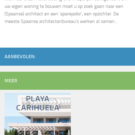
uw eigen woning te bouwen moet u op zoek gaan naar een
(Spaanse) architect en een ‘aparejador’, een opzichter. De
meeste Spaanse architectenbureau’s werken al samen...
AANBEVOLEN:
MEER