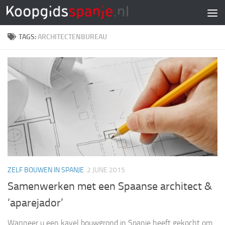
Doorgaan naar inhoud
TAGS:
ARCHITECTENBUREAU
ZELF BOUWEN IN SPANJE
2 JUNE 2015
Samenwerken met een Spaanse architect &
‘aparejador’
Wanneer u een kavel bouwgrond in Spanje heeft gekocht om