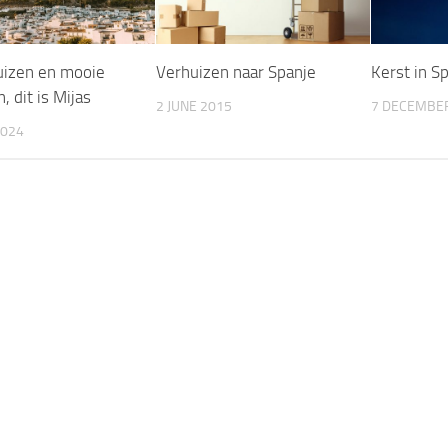
uizen en mooie
Verhuizen naar Spanje
Kerst in S
, dit is Mijas
2 JUNE 2015
7 DECEMBE
2024