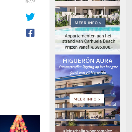
SHARE