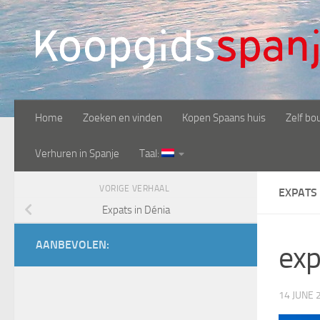
Doorgaan naar inhoud
Home
Zoeken en vinden
Kopen Spaans huis
Zelf bo
Verhuren in Spanje
Taal:
VORIGE VERHAAL
EXPATS
Expats in Dénia
AANBEVOLEN:
exp
14 JUNE 