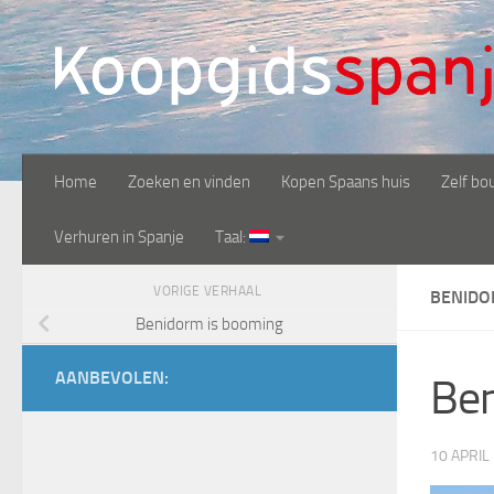
Doorgaan naar inhoud
Home
Zoeken en vinden
Kopen Spaans huis
Zelf bo
Verhuren in Spanje
Taal:
VORIGE VERHAAL
BENID
Benidorm is booming
AANBEVOLEN:
Be
10 APRIL