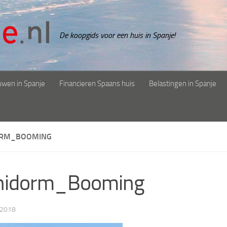
De koopgids voor een huis in Spanje!
uwen in Spanje
Financieren Spaans huis
Belastingen in Spanje
ORM_BOOMING
nidorm_Booming
 2018