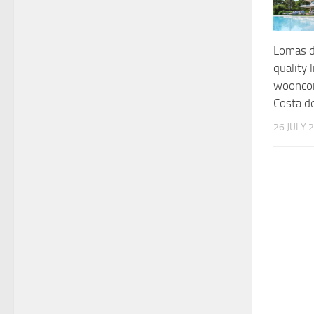
Lomas d
quality 
woonco
Costa de
26 JULY 