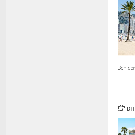
Benido
DIT