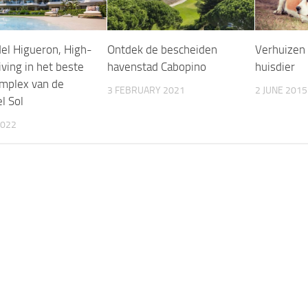
el Higueron, High-
Ontdek de bescheiden
Verhuizen
living in het beste
havenstad Cabopino
huisdier
mplex van de
3 FEBRUARY 2021
2 JUNE 2015
l Sol
2022